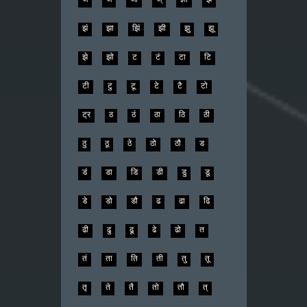
झं
झा
झिं
झी
झु
झू
झे
झो
ट
टं
टा
टि
टी
टु
टू
टे
टै
टो
ट्र
ठ
ठं
ठा
ठि
ठी
ठु
ठू
ठे
ठो
ठौ
ड
डं
डा
डि
डी
डु
डू
डे
डो
डौ
ढ
ढा
ढि
ढी
ढु
ढू
ढे
ढो
त
तं
ता
ति
ती
तु
तू
तृ
ते
तै
तो
तौ
त्