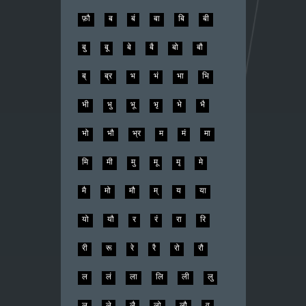
फ़ौ
ब
बं
बा
बि
बी
बु
बू
बे
बै
बो
बौ
ब्
ब्र
भ
भं
भा
भि
भी
भु
भू
भृ
भे
भै
भो
भौ
भ्र
म
मं
मा
मि
मी
मु
मू
मृ
मे
मै
मो
मौ
म्
य
या
यो
यौ
र
रं
रा
रि
री
रू
रे
रै
रो
रौ
ल
लं
ला
लि
ली
लु
लू
ले
लै
लो
लौ
व