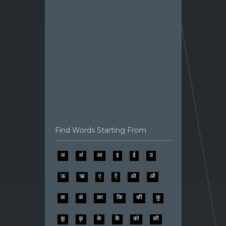
Find Words Starting From
अ
अं
आ
इ
ई
उ
ऊ
ऋ
ए
ऐ
ओ
औ
क
कं
का
कि
की
कु
कू
कृ
के
कै
को
कौ