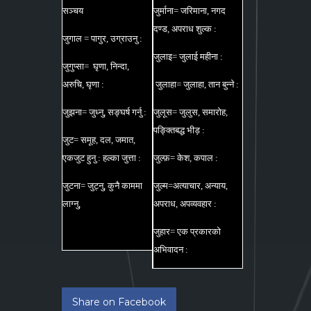
सञ्चय
जुर्माना= जरिमाना, नगद
दण्ड, अपराध शुल्क :
जुगाल = पागुर, उग्राउनु :
जुलाइ= जुलाई महीना :
जुगुप्सा= घृणा, निन्दा,
अरुचि, घृणा :
जुलाहा= जुलाहा, तान बुन्ने :
जुझना= जुध्नु, सङ्घर्ष गर्नु :
जुलूस= जुलुस, समारोह,
पङ्क्तिबद्ध भीड़ :
जुट= समूह, दल, जमात,
एकजुट हुनु : हल्का जुत्ता :
जुल्फ़= केश, कपाल :
जुटना= जुट्नु, कुनै काममा
जुल्म=अत्याचार, अन्याय,
लाग्नु,
अपराध, अपव्यवहार :
जुहार= एक प्रकारको
अभिवादन :
Share on Facebook