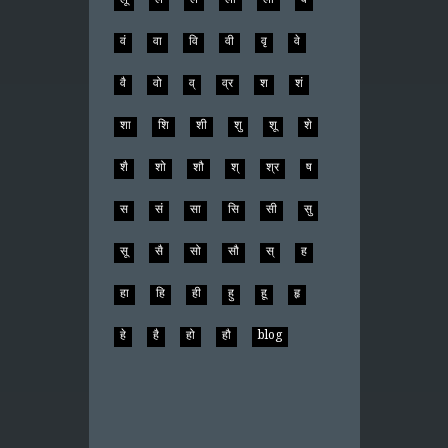
वं
वा
वि
वी
वृ
वे
वै
वो
व्
व्र
श
शं
शा
शि
शी
शु
शू
शे
शै
शो
शौ
श्
श्र
ष
स
सं
सा
सि
सी
सु
सू
सै
सो
सौ
स्
ह
हा
हि
ही
हु
हू
हृ
हे
है
हो
हौ
blog