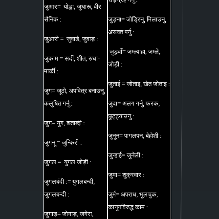
जुआर= योद्धा, जुधारू, वीर
सैनिक :
जुड़ना= जोड्रिनु, मिलाउनु,
असक्त पर्नु :
जुआरी = जुवाडे, जुवाड़ :
जुड़वाँ= जम्ल्याहा, जम्ले,
जुकाम = सर्दी, शीत, रुघा-
जोड़ी :
मार्की :
जुताई = जोताइ, खेत जोताइ :
जुग= जूठो, अपवित्र बनाउनु,
कलुषित गर्नु :
जुदा= अलग गर्नु, फरक,
छुट्ट्याउनु :
जुग= युग, शताब्दी :
जुनून= पागलपन, बेहोशी :
जुगनू = जुन्किरी :
जुन्हाई= जुनेली :
जुगल = युगल जोड़ी :
जुमा= शुक्रवार :
जुगलबंदी := युगलबन्दी,
जुगलबन्दी :
जुर्म= अपराध, भूलचुक,
कानूनविरुद्ध काम :
जुगाड़= जोगाड़, जगेरा,