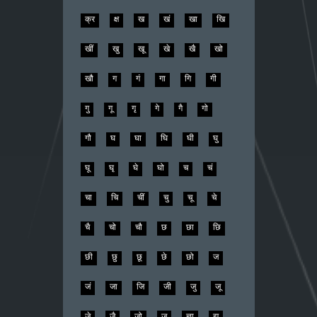
क्र
क्ष
ख
खं
खा
खि
खीं
खु
खू
खे
खै
खो
खौ
ग
गं
गा
गि
गी
गु
गू
गृ
गे
गै
गो
गौ
घ
घा
घि
घी
घु
घू
घृ
घे
घो
च
चं
चा
चि
चीं
चु
चू
चे
चै
चो
चौ
छ
छा
छि
छी
छु
छू
छे
छो
ज
जं
जा
जि
जी
जु
जू
जे
जै
जो
ज्
ज्ञा
झ