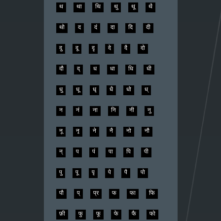
थ
था
थि
थु
थू
थै
थो
द
दं
दा
दि
दी
दु
दू
दृ
दे
दै
दो
दौ
द्
ध
धा
धि
धी
धु
धू
धृ
धै
धो
ध्
न
नं
ना
नि
नी
नु
नू
नृ
ने
नै
नो
नौ
न्
प
पं
पा
पि
पी
पु
पू
पृ
पे
पै
पो
पौ
प्
प्र
फ
फा
फि
फ़ी
फु
फू
फे
फै
फो