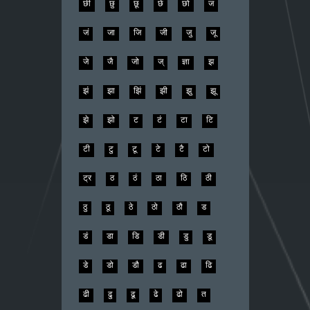
छी
छु
छू
छे
छो
ज
जं
जा
जि
जी
जु
जू
जे
जै
जो
ज्
ज्ञा
झ
झं
झा
झिं
झी
झु
झू
झे
झो
ट
टं
टा
टि
टी
टु
टू
टे
टै
टो
ट्र
ठ
ठं
ठा
ठि
ठी
ठु
ठू
ठे
ठो
ठौ
ड
डं
डा
डि
डी
डु
डू
डे
डो
डौ
ढ
ढा
ढि
ढी
ढु
ढू
ढे
ढो
त