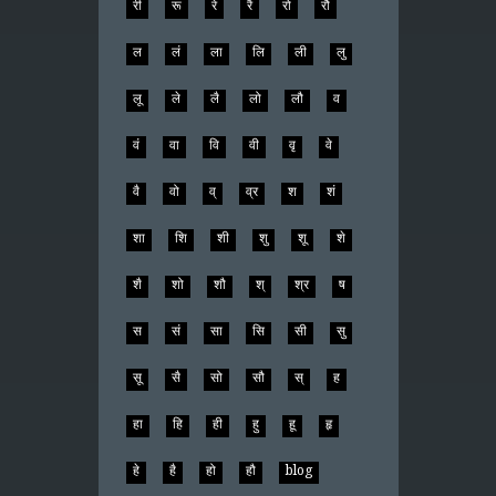
री
रू
रे
रै
रो
रौ
ल
लं
ला
लि
ली
लु
लू
ले
लै
लो
लौ
व
वं
वा
वि
वी
वृ
वे
वै
वो
व्
व्र
श
शं
शा
शि
शी
शु
शू
शे
शै
शो
शौ
श्
श्र
ष
स
सं
सा
सि
सी
सु
सू
सै
सो
सौ
स्
ह
हा
हि
ही
हु
हू
हृ
हे
है
हो
हौ
blog