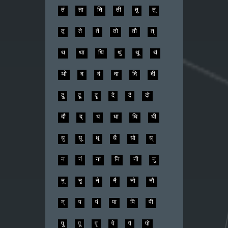
तं
ता
ति
ती
तु
तू
तृ
ते
तै
तो
तौ
त्
थ
था
थि
थु
थू
थै
थो
द
दं
दा
दि
दी
दु
दू
दृ
दे
दै
दो
दौ
द्
ध
धा
धि
धी
धु
धू
धृ
धै
धो
ध्
न
नं
ना
नि
नी
नु
नू
नृ
ने
नै
नो
नौ
न्
प
पं
पा
पि
पी
पु
पू
पृ
पे
पै
पो