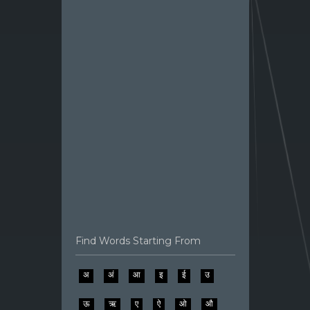
Find Words Starting From
अ
अं
आ
इ
ई
उ
ऊ
ऋ
ए
ऐ
ओ
औ