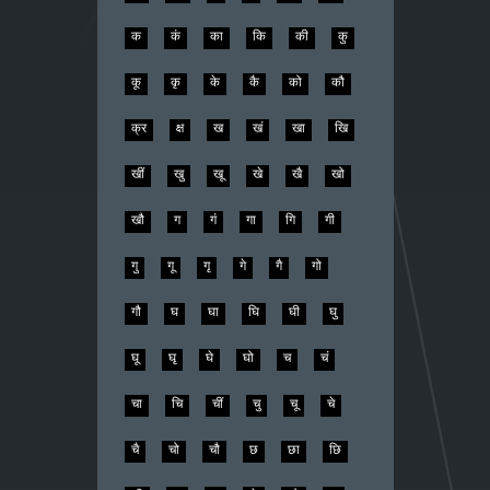
क
कं
का
कि
की
कु
कू
कृ
के
कै
को
कौ
क्र
क्ष
ख
खं
खा
खि
खीं
खु
खू
खे
खै
खो
खौ
ग
गं
गा
गि
गी
गु
गू
गृ
गे
गै
गो
गौ
घ
घा
घि
घी
घु
घू
घृ
घे
घो
च
चं
चा
चि
चीं
चु
चू
चे
चै
चो
चौ
छ
छा
छि