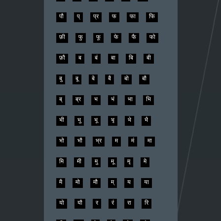
पौ
प्
प्र
फ
फा
फि
फ़ी
फु
फू
फे
फै
फो
फ़ौ
ब
बं
बा
बि
बी
बु
बू
बे
बै
बो
बौ
ब्
ब्र
भ
भं
भा
भि
भी
भु
भू
भृ
भे
भै
भो
भौ
भ्र
म
मं
मा
मि
मी
मु
मू
मृ
मे
मै
मो
मौ
म्
य
या
यो
यौ
र
रं
रा
रि