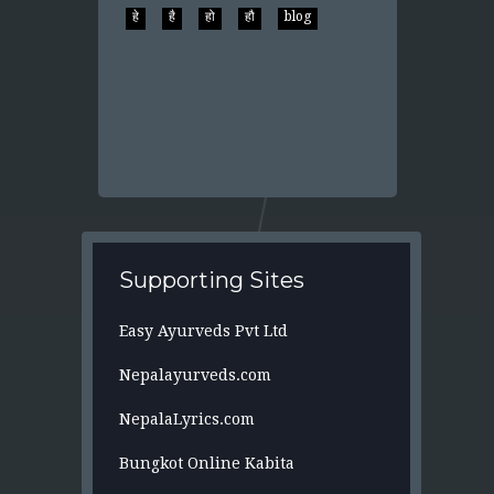
हे
है
हो
हौ
blog
Supporting Sites
Easy Ayurveds Pvt Ltd
Nepalayurveds.com
NepalaLyrics.com
Bungkot Online Kabita