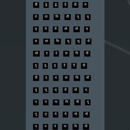
ढी
ढु
ढू
ढे
ढो
त
तं
ता
ति
ती
तु
तू
तृ
ते
तै
तो
तौ
त्
थ
था
थि
थु
थू
थै
थो
द
दं
दा
दि
दी
दु
दू
दृ
दे
दै
दो
दौ
द्
ध
धा
धि
धी
धु
धू
धृ
धै
धो
ध्
न
नं
ना
नि
नी
नु
नू
नृ
ने
नै
नो
नौ
न्
प
पं
पा
पि
पी