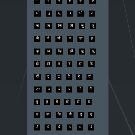
चै
चो
चौ
छ
छा
छि
छी
छु
छू
छे
छो
ज
जं
जा
जि
जी
जु
जू
जे
जै
जो
ज्
ज्ञा
झ
झं
झा
झिं
झी
झु
झू
झे
झो
ट
टं
टा
टि
टी
टु
टू
टे
टै
टो
ट्र
ठ
ठं
ठा
ठि
ठी
ठु
ठू
ठे
ठो
ठौ
ड
डं
डा
डि
डी
डु
डू
डे
डो
डौ
ढ
ढा
ढि