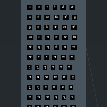
ऊ
ऋ
ए
ऐ
ओ
औ
क
कं
का
कि
की
कु
कू
कृ
के
कै
को
कौ
क्र
क्ष
ख
खं
खा
खि
खीं
खु
खू
खे
खै
खो
खौ
ग
गं
गा
गि
गी
गु
गू
गृ
गे
गै
गो
गौ
घ
घा
घि
घी
घु
घू
घृ
घे
घो
च
चं
चा
चि
चीं
चु
चू
चे