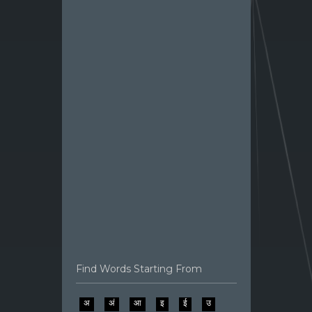
Find Words Starting From
अ
अं
आ
इ
ई
उ