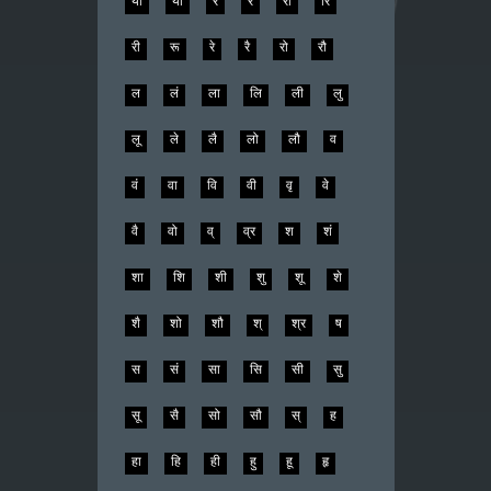
यो
यौ
र
रं
रा
रि
री
रू
रे
रै
रो
रौ
ल
लं
ला
लि
ली
लु
लू
ले
लै
लो
लौ
व
वं
वा
वि
वी
वृ
वे
वै
वो
व्
व्र
श
शं
शा
शि
शी
शु
शू
शे
शै
शो
शौ
श्
श्र
ष
स
सं
सा
सि
सी
सु
सू
सै
सो
सौ
स्
ह
हा
हि
ही
हु
हू
हृ