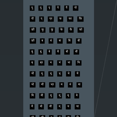
पु
पू
पृ
पे
पै
पो
पौ
प्
प्र
फ
फा
फि
फ़ी
फु
फू
फे
फै
फो
फ़ौ
ब
बं
बा
बि
बी
बु
बू
बे
बै
बो
बौ
ब्
ब्र
भ
भं
भा
भि
भी
भु
भू
भृ
भे
भै
भो
भौ
भ्र
म
मं
मा
मि
मी
मु
मू
मृ
मे
मै
मो
मौ
म्
य
या