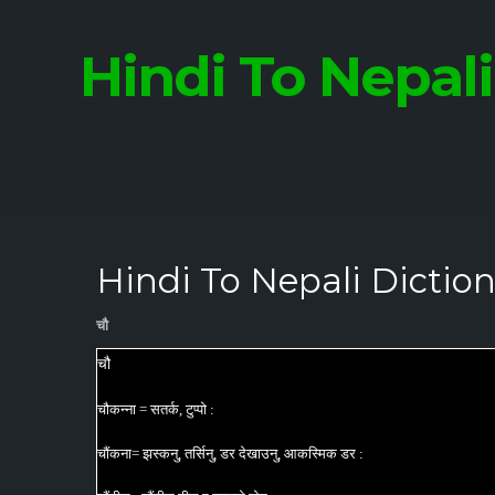
Hindi To Nepal
Hindi To Nepali Dictio
चौ
चौ
चौकन्ना = सतर्क, टुप्पो :
चौंकना= झस्कनु, तर्सिनु, डर देखाउनु, आकस्मिक डर :