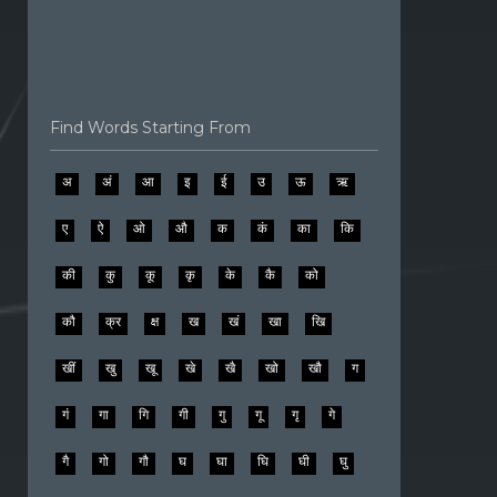
Find Words Starting From
अ
अं
आ
इ
ई
उ
ऊ
ऋ
ए
ऐ
ओ
औ
क
कं
का
कि
की
कु
कू
कृ
के
कै
को
कौ
क्र
क्ष
ख
खं
खा
खि
खीं
खु
खू
खे
खै
खो
खौ
ग
गं
गा
गि
गी
गु
गू
गृ
गे
गै
गो
गौ
घ
घा
घि
घी
घु