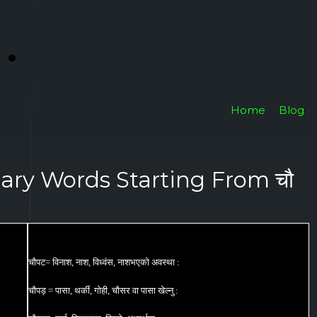
i
.
Home
Blog
nary Words Starting From चौ
चौपट= विनाश, नाश, विध्वंस, नाशभएको अवस्था :
चौपड़ = पासा, थर्की, गोही, चौसर वा पासा खेल्नु :