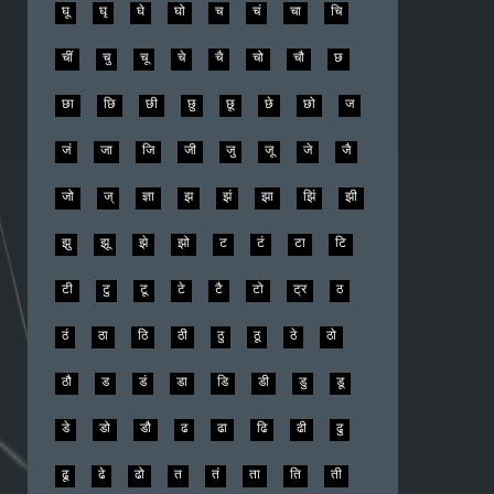
घू
घृ
घे
घो
च
चं
चा
चि
चीं
चु
चू
चे
चै
चो
चौ
छ
छा
छि
छी
छु
छू
छे
छो
ज
जं
जा
जि
जी
जु
जू
जे
जै
जो
ज्
ज्ञा
झ
झं
झा
झिं
झी
झु
झू
झे
झो
ट
टं
टा
टि
टी
टु
टू
टे
टै
टो
ट्र
ठ
ठं
ठा
ठि
ठी
ठु
ठू
ठे
ठो
ठौ
ड
डं
डा
डि
डी
डु
डू
डे
डो
डौ
ढ
ढा
ढि
ढी
ढु
ढू
ढे
ढो
त
तं
ता
ति
ती