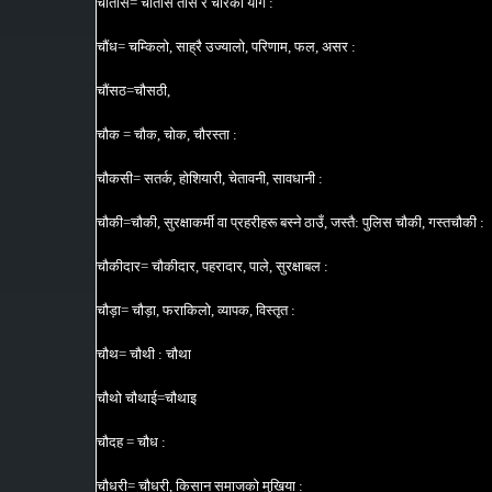
चौंतीस= चौंतीस तीस र चारको योग :
चौंध= चम्किलो, साह्रै उज्यालो, परिणाम, फल, असर :
चौंसठ=चौसठी,
चौक = चौक, चोक, चौरस्ता :
चौकसी= सतर्क, होशियारी, चेतावनी, सावधानी :
चौकी=चौकी, सुरक्षाकर्मी वा प्रहरीहरू बस्ने ठाउँ, जस्तै: पुलिस चौकी, गस्तचौकी :
चौकीदार= चौकीदार, पहरादार, पाले, सुरक्षाबल :
चौड़ा= चौड़ा, फराकिलो, व्यापक, विस्तृत :
चौथ= चौथी : चौथा
चौथो चौथाई=चौथाइ
चौदह = चौध :
चौधरी= चौधरी, किसान समाजको मुखिया :