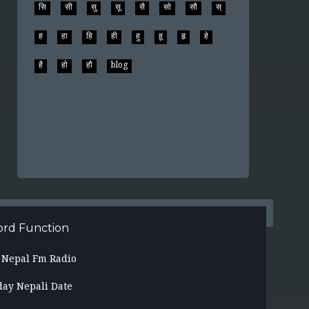
सि
सी
सु
सू
सै
सो
सौ
स्
ह
हा
हि
ही
हु
हू
हृ
हे
है
हो
हौ
blog
rd Function
l Nepal Fm Radio
day Nepali Date