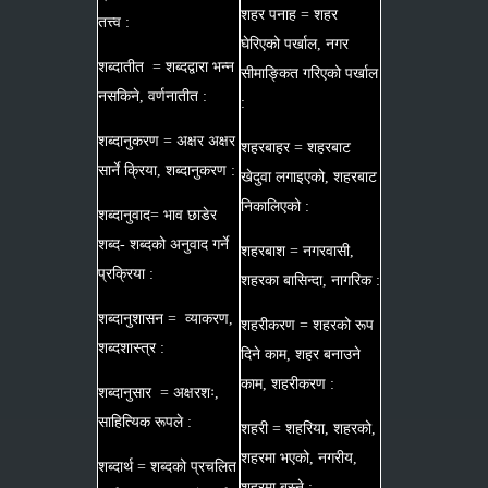
शहर पनाह = शहर
तत्त्व :
घेरिएको पर्खाल, नगर
शब्दातीत = शब्दद्वारा भन्न
सीमाङ्कित गरिएको पर्खाल
नसकिने, वर्णनातीत :
:
शब्दानुकरण = अक्षर अक्षर
शहरबाहर = शहरबाट
सार्ने क्रिया, शब्दानुकरण :
खेदुवा लगाइएको, शहरबाट
निकालिएको :
शब्दानुवाद= भाव छाडेर
शब्द- शब्दको अनुवाद गर्ने
शहरबाश = नगरवासी,
प्रक्रिया :
शहरका बासिन्दा, नागरिक :
शब्दानुशासन = व्याकरण,
शहरीकरण = शहरको रूप
शब्दशास्त्र :
दिने काम, शहर बनाउने
काम, शहरीकरण :
शब्दानुसार = अक्षरशः,
साहित्यिक रूपले :
शहरी = शहरिया, शहरको,
शहरमा भएको, नगरीय,
शब्दार्थ = शब्दको प्रचलित
शहरमा बस्ने :