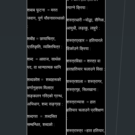
त्याग्ने क्रिया :
शबाब फूटना = मस्त
जवान, पूर्ण यौवनावस्थाको
शस्त्रधारी =योद्धा, सैनिक,
:
आयुधी, लड़ाकु, लाहुरे :
शबीह = छायाचित्र,
शस्त्रप्रहार = हतियारले
प्रतिकृति, व्यक्तिचित्र :
हिर्काउने क्रिया :
शब्द = आवाज, सार्थक
शस्त्रविद्या = शस्त्र वा
पद, वा ध्वन्यात्मक ध्वनि
हातहतियार चलाउने विद्या :
शब्दकोश = शब्दहरूको
शस्त्रशाला = शस्त्रागर,
वर्णानुक्रम मिलाएर
शस्त्रगृह, सिलखाना :
सङ्कलन गरिएको ग्रन्थ,
शस्त्राभ्यास = हात
अभिधान, शब्द सङ्ग्रह :
हतियार चलाउने प्रशिक्षण
शब्दगत = :शब्दसित
:
सम्बन्धित, शब्दको :
शस्त्रास्त्र =हात हतियार,