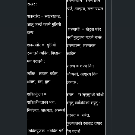
शरणस्थान= शरण लिने
सखर :
ठाउँ, आश्रय, शरणास्थल
शकरकंद = सखरखण्ड,
:
आलु जस्तै फल्ने गुलियो
शरणार्थी = खेदुवा परेर
कन्द :
नयाँ मुलुकमा गएको मान्छे,
शकरखोर = गुलियो
शरणापन्न, शरणागत
रुचाउने व्यक्ति, मिष्ठान्न
व्यक्ति :
मन पराउने :
शरण्य = शरण दिन
शक्ति =ताकत, बर्कत,
जोग्यको, आश्रय दिन
क्षमता, बल, बुता :
लायक :
शक्तिकुंठन =
शरत = छ श्रृतुमध्ये चौथो
शक्तिहीनताको भाव,
श्रृतु वर्षापछिको श्रृतु :
निर्बलता, अक्षमता, असमर्थ
शरबत = सर्बत,
:
फुलफलको रसबाट तयार
शक्तिपूजक =शक्ति गर्ने :
पेय पदार्थ :