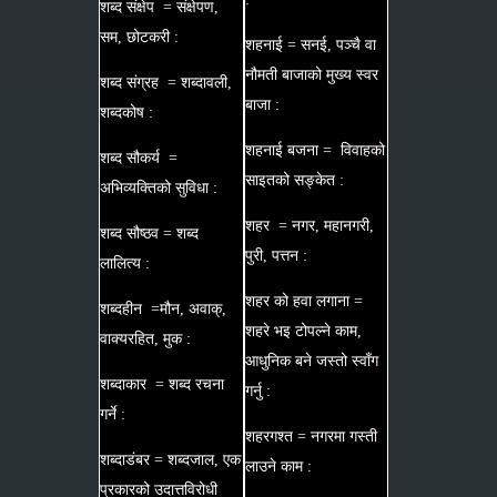
शब्द संक्षेप = संक्षेपण,
सम, छोटकरी :
शहनाई = सनई, पञ्चै वा
नौमती बाजाको मुख्य स्वर
शब्द संग्रह = शब्दावली,
बाजा :
शब्दकोष :
शहनाई बजना = विवाहको
शब्द सौकर्य =
साइतको सङ्केत :
अभिव्यक्तिको सुविधा :
शहर = नगर, महानगरी,
शब्द सौष्ठव = शब्द
पुरी, पत्तन :
लालित्य :
शहर को हवा लगाना =
शब्दहीन =मौन, अवाक्,
शहरे भइ टोपल्ने काम,
वाक्यरहित, मुक :
आधुनिक बने जस्तो स्वाँग
शब्दाकार = शब्द रचना
गर्नु :
गर्ने :
शहरगश्त = नगरमा गस्ती
शब्दाडंबर = शब्दजाल, एक
लाउने काम :
प्रकारको उदात्तविरोधी