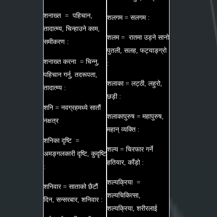
शनाख्त = पहिचान,
शलगम = सलगम :
तादात्म्य, चिन्हाउने काम,
शलम = रातमा उड्ने सानो
समीकरण :
पुतली, सलह, फट्याङ्ग्रो
शनाख्त करना = चिन्नु,
:
पहिचान गर्नु, तदरूपता,
शलाका = लट्ठी, लहुरो,
तादात्म्य :
छड़ी :
शनि = नवग्रहमध्ये सातौं
शलाकापुरुष = महापुरुष,
नक्षत्र
महान् व्यक्ति :
शनिका दृष्टि =
शल्य = चिरफार गर्ने
अमङ्गलकारी दृष्टि, कुदृष्टि
हतियार, काँड़ो :
:
शल्यक्रिया =
शनिवार = साताको छैटौं
शल्यचिकित्सा,
दिन, सन्सरबार, शनिवार :
शल्यक्रिया, शरीरलाई