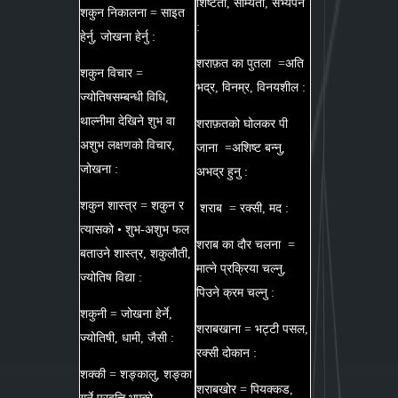
शिष्टता, सौम्यता, सभ्यपन
शकुन निकालना = साइत
:
हेर्नु, जोखना हेर्नु :
शराफ़त का पुतला =अति
शकुन विचार =
भद्र, विनम्र, विनयशील :
ज्योतिषसम्बन्धी विधि,
थाल्नीमा देखिने शुभ वा
शराफ़तको घोलकर पी
अशुभ लक्षणको विचार,
जाना =अशिष्ट बन्नु,
जोखना :
अभद्र हुनु :
शकुन शास्त्र = शकुन र
शराब = रक्सी, मद :
त्यासको • शुभ-अशुभ फल
शराब का दौर चलना =
बताउने शास्त्र, शकुलौती,
मात्ने प्रक्रिया चल्नु,
ज्योतिष विद्या :
पिउने क्रम चल्नु :
शकुनी = जोखना हेर्ने,
शराबखाना = भट्टी पसल,
ज्योतिषी, धामी, जैसी :
रक्सी दोकान :
शक्की = शङ्कालु, शङ्का
शराबखोर = पियक्कड,