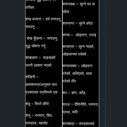
शयनकक्ष = सुत्ने घर वा
तरीका :
कोठा :
शंख बजाना = हर्ष मनाउनु,
शयनागर = सुत्ने कोठा :
रमाउनु :
शय्या = ओछ्यान, पलङ् :
शंख फूँकना = जगाउनु,
युद्ध घोषणा गर्नु :
शय्यागत = सुत्न गएको,
ओछ्यानमा पसेको :
शंखाकार = शङ्खको
जस्तै आकार भएको :
शय्यासक्त = ओछ्यान
परेको, थलिएको, थला
शंखिनी =
परेको तीर
कामशास्त्रअनुसार चार
प्रकारका स्त्रीमध्ये एक :
शर = बाण, काँड़,
शंबु = चिप्ले कीरो :
शरअ = रीतिनीति, परम्परा,
प्रथा, रूदि :
शंभु = भगवान्, शिव,
पारुहाङ, महादेव :
शरच्चंद्र = शरद्कालमा