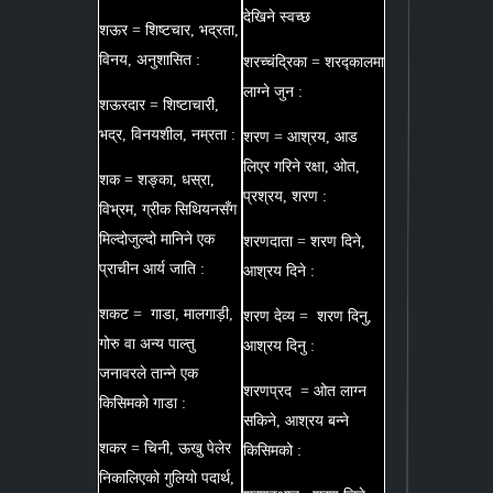
देखिने स्वच्छ
शऊर = शिष्टचार, भद्रता,
विनय, अनुशासित :
शरच्चंद्रिका = शरद्कालमा
लाग्ने जुन :
शऊरदार = शिष्टाचारी,
भद्र, विनयशील, नम्रता :
शरण = आश्रय, आड
लिएर गरिने रक्षा, ओत,
शक = शङ्का, धस्रा,
प्रश्रय, शरण :
विभ्रम, ग्रीक सिथियनसँग
मिल्दोजुल्दो मानिने एक
शरणदाता = शरण दिने,
प्राचीन आर्य जाति :
आश्रय दिने :
शकट = गाडा, मालगाड़ी,
शरण देव्य = शरण दिनु,
गोरु वा अन्य पाल्तु
आश्रय दिनु :
जनावरले तान्ने एक
शरणप्रद = ओत लाग्न
किसिमको गाडा :
सकिने, आश्रय बन्ने
शकर = चिनी, ऊखु पेलेर
किसिमको :
निकालिएको गुलियो पदार्थ,