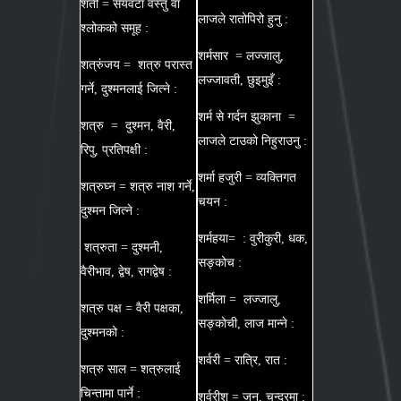
शती = सयवटा वस्तु वा
लाजले रातोपिरो हुनु :
श्लोकको समूह :
शर्मसार = लज्जालु,
शत्रुंजय = शत्रु परास्त
लज्जावती, छुइमुइँ :
गर्ने, दुश्मनलाई जित्ने :
शर्म से गर्दन झुकाना =
शत्रु = दुश्मन, वैरी,
लाजले टाउको निहुराउनु :
रिपु, प्रतिपक्षी :
शर्मा हजुरी = व्यक्तिगत
शत्रुघ्न = शत्रु नाश गर्ने,
चयन :
दुश्मन जित्ने :
शर्महया= : वुरीकुरी, धक,
शत्रुता = दुश्मनी,
सङ्कोच :
वैरीभाव, द्वेष, रागद्वेष :
शर्मिला = लज्जालु,
शत्रु पक्ष = वैरी पक्षका,
सङ्कोची, लाज मान्ने :
दुश्मनको :
शर्वरी = रात्रि, रात :
शत्रु साल = शत्रुलाई
चिन्तामा पार्ने :
शर्वरीश = जुन, चन्द्रमा :