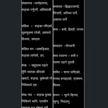
शंकास्पद =सन्देहास्पद,
शमांतक =झिझटलाग्दो,
शङ्का गर्नुपर्ने, अविश्वासी
दिग्दारी, अस्थिर पार्ने,
:
अशान्त पार्ने :
शंकित = शङ्का गरिएको,
शमा = बत्ती, ढिब्री, पानस
धुकचुकमा परेको, आश्चर्य,
:
विस्मय, सम्भ्रम :
शमादान =मैनदानी :
शंकित मन =आशङ्कित,
शङ्का लागेको, डर,
शमा परवाना = बत्ती र
रातमा उड़ने पुतली :
शंख = समुद्रमा पाइने
घुँगी जातका कीराको
शमित = शान्त पारिएको,
खबटो, शङ्ख, कुबेरको नौ
स्तब्ध बनाइएको, प्रशमन,
निधिमध्ये एक :
मिलाप :
शंख नाद = शङ्ख फुक्दा
शयन: = सुत्ने क्रिया,
निक्लिने ध्वनि, प्राचीन
सुत्नु, निदाउनु :
समयमा युद्ध घोषणा गर्ने