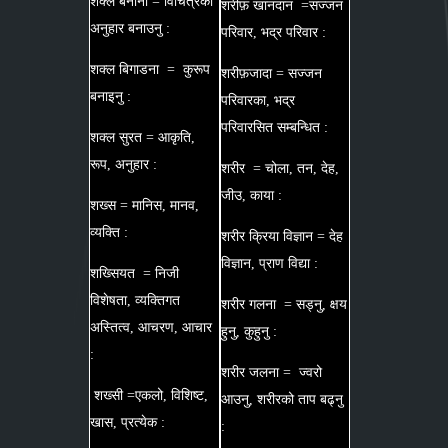
शक्ल बनाना = विचित्रको
शरीफ़ खानदान =सज्जन
अनुहार बनाउनु :
परिवार, भद्र परिवार :
शक्ल बिगाडना = कुरूप
शरीफ़जादा = सज्जन
बनाइनु :
परिवारका, भद्र
परिवारसित सम्बन्धित :
शक्ल सुरत = आकृति,
रूप, अनुहार :
शरीर = चोला, तन, देह,
जीउ, काया :
शख्स = मानिस, मानव,
व्यक्ति :
शरीर क्रिया विज्ञान = देह
विज्ञान, प्राण विद्या :
शख्सियत = निजी
विशेषता, व्यक्तिगत
शरीर गलना = सड्नु, क्षय
अस्तित्व, आचरण, आचार
हुनु, कुहुनु :
:
शरीर जलना = ज्वरो
शख्सी =एकलो, विशिष्ट,
आउनु, शरीरको ताप बढ्नु
खास, प्रत्येक :
: