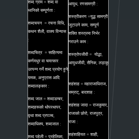
शब्द ग्राम = शब्द वा
आयुध, रणसामग्री :
ध्वनिको सम्पूर्णता :
शस्त्रीकरण =युद्ध सामग्री
शब्दचयन = रचना विधि,
जुटाउने काम, सम्पूर्ण
कथन शैली, वाक्य विन्यास
शक्ति शस्त्रमा निर्भर
:
गराउने काम :
शब्दचित्र = साहित्यमा
शस्त्रोपजीवी = योद्धा,
कर्णमधुर वा चमत्कार
आयुधजीवी, सैनिक, लड़ाकु
उत्पन्न गर्ने शब्द प्रयोग हुने
:
यमक, अनुप्रास आदि
शहंशाह = महाराजाधिराज,
शब्दालङ्कार :
सम्राट्, बादशाह :
शब्द जाल = शब्दाडम्बर,
शहंशाह जादा = राजकुमार,
शब्दहरूको थोपरथापर,
राजाको छोरो, राजपुत्र,
वृथा शब्द प्रपञ्च,
राजा :
शब्दाधिक्य, शब्दजाल :
शहंशाहियत = शाही,
शब्द पहेली = प्रहेलिका,