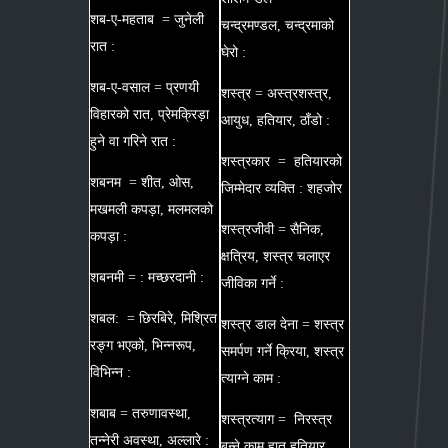
शब-ए-महताब = जुनेली
चन्द्रमण्डल, चन्द्रमाको
रात :
घेरो :
शब-ए-वसाल = प्रणयी
शस्त्र = अस्त्रशस्त्र,
विहारको रात, प्रेमक्रिड़ा
आयुध, हतियार, ठाँडो :
हुने वा गरिने रात :
शस्त्रकार = हतियारको
शबनम = शीत, ओस,
जिम्मेदार व्यक्ति : शहजोर
मखमली कपड़ा, मलमलको
शस्त्रजीवी = सैनिक,
कपड़ा :
क्षत्रिय, शस्त्र चलाएर
शबनमी = : मच्छरदानी :
जीविका गर्ने :
शबल: = छिरबिरे, मिश्रित
शस्त्र डाल देना = शस्त्र
रङ्ग भएको, भिन्नरूप,
समर्पण गर्ने क्रिया, शस्त्र
विभिन्न :
त्याग्ने काम :
शबाब = तरुणावस्था,
शस्त्रत्याग = निरस्त्र
तन्नेरी अवस्था, अल्लारे :
बन्ने काम हात हतियार