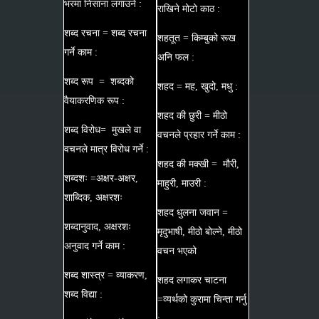
भरमा निसाना लगाउने :
राखिने मोटो काठ :
शब्द रचना = शब्द रचना
शहतूत = किम्बुको रूख
गर्ने काम :
अनि फल :
शब्द रूप = शब्दको
शहद = मह, खुदो, मधु :
वैयाकरणिक रूप :
शहद की छुरी = मीठो
शब्द विरोध= मुखले वा
वचनले प्रहार गर्ने काम :
वचनले मात्र विरोध गर्ने :
शहद की मक्खी = मौरी,
शब्दशः =अक्षर-अक्षर,
माहुरी, माउरी :
शाब्दिक, अक्षरशः
शहद धुलना जवान =
शब्दानुवाद, अक्षरशः
मृदुभाषी, मीठो बोल्ने, मीठो
अनुवाद गर्ने काम :
वचन भएको
शब्द शास्त्र = व्याकरण,
शहद लगाकर चाटना
शब्द विद्या :
=व्यर्थको कुरामा चिन्ता गर्नु
: