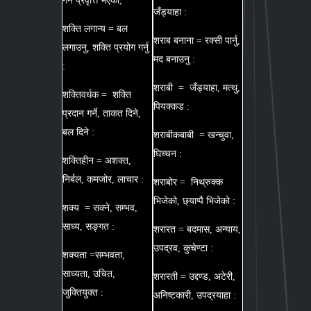
गर्ने प्रवृत्ति भएको,
जँड्याहा :
शक्ति लगान्य = बल
शराब बनाना = रक्सी पार्नु,
लगाउनु, शक्ति प्रयोग गर्नु
मद बनाउनु :
:
शराबी = जँड्याहा, मत्थु,
शक्तिवर्धक = शक्ति
पियक्कड :
प्रदान गर्ने, ताकत दिने,
बल दिने :
शराबीकबाबी = खन्चुवा,
घिच्चन :
शक्तिहीन = अशक्त,
निर्बल, कमजोर, लाचार :
शराबोर = निथ्रुक्क
भिजेको, छ्‌याप्पै भिजेको :
शक्य = सक्ने, सम्भव,
साध्य, सङ्गत :
शरारत = बदमास, अन्याय,
उपद्रव, कुचेण्टा :
शक्यता =सम्भवता,
साध्यता, उचित,
शरारती = उद्दण्ड, अटेरी,
जुक्तियुक्त :
अनिष्टकारी, उपद्रयाहा :