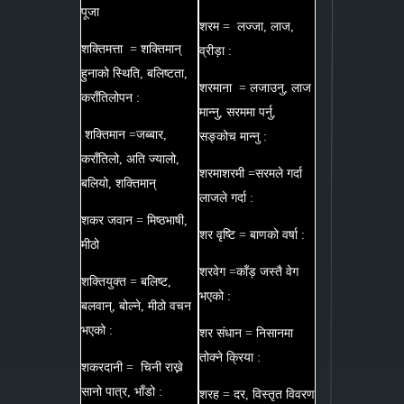
पूजा
शरम = लज्जा, लाज,
शक्तिमत्ता = शक्तिमान्
व्रीड़ा :
हुनाको स्थिति, बलिष्टता,
शरमाना = लजाउनु, लाज
कराँतिलोपन :
मान्नु, सरममा पर्नु,
शक्तिमान =जब्बार,
सङ्कोच मान्नु :
कराँतिलो, अति ज्यालो,
शरमाशरमी =सरमले गर्दा
बलियो, शक्तिमान्
लाजले गर्दा :
शकर जवान = मिष्ठभाषी,
शर वृष्टि = बाणको वर्षा :
मीठो
शरवेग =काँड़ जस्तै वेग
शक्तियुक्त = बलिष्ट,
भएको :
बलवान्, बोल्ने, मीठो वचन
भएको :
शर संधान = निसानमा
तोक्ने क्रिया :
शकरदानी = चिनी राख्ने
सानो पात्र, भाँडो :
शरह = दर, विस्तृत विवरण