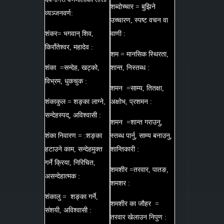
शब्दोच्चार = बुझिने
व्यञ्जनवर्ण:
उच्चारण, स्पष्ट वचन वा
शंकर= भगवान् शिव,
वाणी :
किराँतेश्वर, महादेव :
शम = मानसिक स्थिरता,
शंका =सन्देह, खट्को,
शान्त, निस्तब्ध :
विभ्रम, धुकचुक :
शमन =साम्य, तितक्षा,
शंकाकुल = शङ्का लाग्ने,
अक्षोभ, प्रशमन :
सन्देहस्पद्, अविश्वासी :
शमन =शान्त गराउनु,
शंका निवारण = :शङ्का
स्तब्ध पार्नु, साम्य बनाउनु,
हटाउने काम, सन्देहमुक्त
शान्तिकारी :
गर्ने क्रिया, निरिचित,
शमशीर =तरवार, पातङ,
असन्देहात्मक :
शमशर :
शंकालु = शङ्का गर्ने,
शमशीर का जौहर =
संशयी, अविश्वासी :
तरवार खेलाउन निपुण :