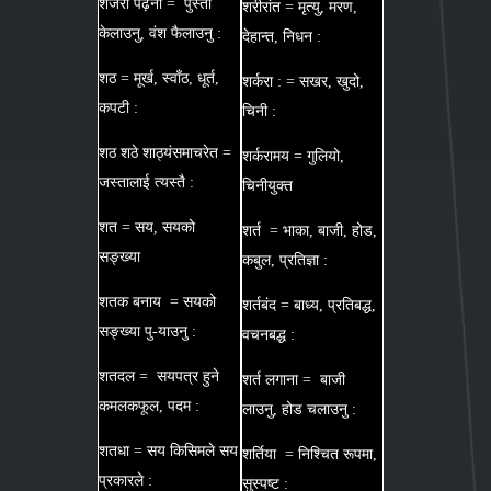
शजरा पढ़ना = पुस्ता
शरीरांत = मृत्यु, मरण,
केलाउनु, वंश फैलाउनु :
देहान्त, निधन :
शठ = मूर्ख, स्वाँठ, धूर्त,
शर्करा : = सखर, खुदो,
कपटी :
चिनी :
शठ शठे शाठ्यंसमाचरेत =
शर्करामय = गुलियो,
जस्तालाई त्यस्तै :
चिनीयुक्त
शत = सय, सयको
शर्त = भाका, बाजी, होड,
सङ्ख्या
कबुल, प्रतिज्ञा :
शतक बनाय = सयको
शर्तबंद = बाध्य, प्रतिबद्ध,
सङ्ख्या पु-याउनु :
वचनबद्ध :
शतदल = सयपत्र हुने
शर्त लगाना = बाजी
कमलकफूल, पदम :
लाउनु, होड चलाउनु :
शतधा = सय किसिमले सय
शर्तिया = निश्चित रूपमा,
प्रकारले :
सुस्पष्ट :