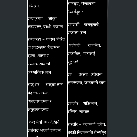
शानदार, गौरवशाली,
मथिङ्गल
ऐश्वर्यपूर्ण :
शब्दप्रमाण = साबुत,
शहंशाही = राजकुमारी,
कदरपत्र, साक्षी, प्रमाण :
राजाकी छोरी :
शब्दब्रह्म = शब्दमा निहित
शहंशाही = राजकीय,
वा शब्दरूपमा विद्यामान
राजोचित, राजालाई
ब्रह्म, आत्मा र
सुहाउने :
परमात्मासम्बन्धी
आध्यात्मिक ज्ञान :
शह = उत्साह, उत्तेजना,
कुमन्त्रणा, उस्काउने काम
शब्द भेद = शब्दका तीन
:
भेद ध्वन्यात्मक,
व्यक्तवर्णात्मक र
शहजोर = शक्तिमान,
अनुकरणात्मक :
बलिष्ट, सशक्त :
शब्द भेधी = नदेखिने
शहतीर = फलामको दलीन,
ठाउँबाट आएको शब्दका
घरको निदालमाथि तेर्स्याएर