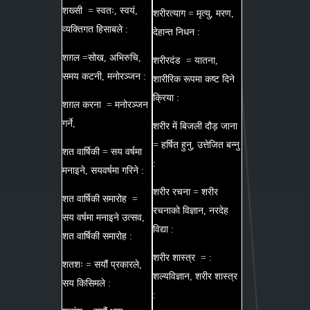
शख्सी = स्वतः, स्वयं,
शरीरत्याग = मृत्यु, मरण,
व्यक्तिगत हिसाबले :
देहान्त निधन :
शग़ल =सोख, अभिरुचि,
शरीरदंड = यातना,
समय कटनी, मनोरञ्जन :
शारीरिक रूपमा कष्ट दिने
क्रिया :
शग़ल करना = मनोरञ्जन
गर्ने,
शरीर में बिजली दौड़ जाना
= हर्षित हुनु, उत्तेजित बन्नु
शत वार्षिकी = सय वर्षमा
:
मनाइने, सयवर्षमा गरिने :
शरीर रचना = शरीर
शत वार्षिकी समारोह =
रचनाको विज्ञान, नरदेह
सय वर्षमा मनाइने उत्सव,
विद्या :
शत वार्षिकी समारोह :
शरीर शास्त्र = :
शतशः = सयौं प्रकारले,
शल्यविज्ञान, शरीर शास्त्र
सय किसिमले :
: