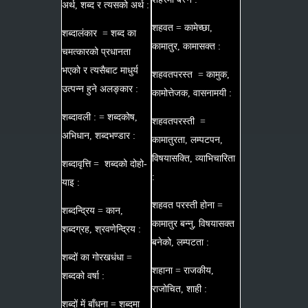
अर्थ, शब्द र त्यसको अर्थ :
शहवत = कामेच्छा,
शब्दालंकार = शब्द का
कामातुर, कामासक्त :
चमत्कारको प्रधानता
भएको र त्यसैबाट माधुर्य
शहवतपरस्त = कामुक,
उत्पन्न हुने अलङ्कार :
कामोत्तेजक, वासनामयी :
शब्दावली : = शब्दकोष,
शहवतपरस्ती =
अभिधान, शब्दभण्डार :
कामातुरता, लम्पटपन,
विषयासक्ति, व्याभिचारिता
शब्दावृत्ति = शब्दको दोहो-
:
याइ :
शहवत परस्ती होना =
शब्दन्द्रिय = कान,
कामातुर बन्नु, विषयासक्त
शब्दग्रह, श्रवणेन्द्रिय :
बनेको, लम्पटता :
शब्दों का गोरखधंधा =
शहाना = राजकीय,
शब्दको वर्षा :
राजोचित, शाही :
शब्दों में बाँधना = शब्दमा