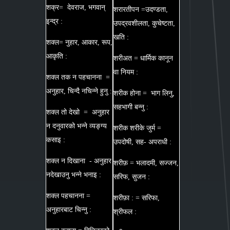
शक्र= देवराज, भगवान्
शरारतीपन =उदण्डता,
इन्द्र :
उपद्रवशीलता, कुचेष्टता,
खति :
शक्ल= नुहार, आकार, रूप,
आकृति :
शरीअत = धार्मिक कानून
वा नियम :
शक्ल तक न पहचानना =
अनुहार, चिन्दै नचिन्ने हुनु :
शरीक होना = भाग लिनु,
सहभागी बन्नु :
शक्ल तो देखो = अनुहार
न दनुवारको भन्ने व्यङ्ग्य
शरीक शरीके जुर्म =
कसाइ :
उपदोषी, सह- अपराधी :
शक्ल न दिखाना - अनुहार
शरीफ़ = भलादमी, सज्जन,
नदेखाउनु भन्ने भनाइ :
सरिफ, सुजन :
शक्ल पहचानना =
शरीफ़ा : = सरिफा,
अनुहारबाट चिन्नु :
श्रीफल :