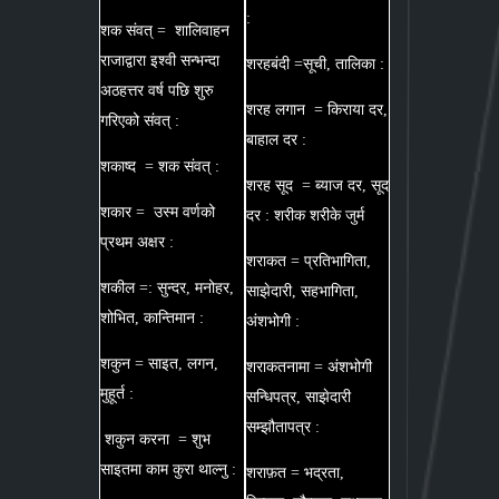
:
शक संवत् = शालिवाहन
राजाद्वारा इश्वी सन्भन्दा
शरहबंदी =सूची, तालिका :
अठहत्तर वर्ष पछि शुरु
शरह लगान = किराया दर,
गरिएको संवत् :
बाहाल दर :
शकाष्द = शक संवत् :
शरह सूद = ब्याज दर, सूद
शकार = उस्म वर्णको
दर : शरीक शरीके जुर्म
प्रथम अक्षर :
शराकत = प्रतिभागिता,
शकील =: सुन्दर, मनोहर,
साझेदारी, सहभागिता,
शोभित, कान्तिमान :
अंशभोगी :
शकुन = साइत, लगन,
शराकतनामा = अंशभोगी
मुहूर्त :
सन्धिपत्र, साझेदारी
सम्झौतापत्र :
शकुन करना = शुभ
साइतमा काम कुरा थाल्नु :
शराफ़त = भद्रता,