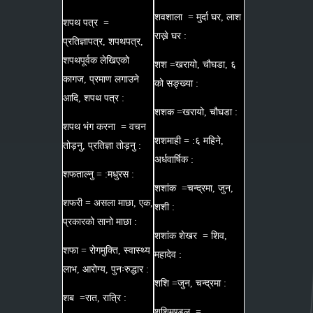
शवशाला = मुर्दा घर, लाश
शपथ पत्र =
राख्ने घर :
प्रतिज्ञापत्र, शपथपत्र,
शपथपूर्वक लेखिएको
शश =खरायो, चौघडा, ६
कागज, प्रमाण लगाउने
को सङ्ख्या :
आदि, शपथ पत्र :
शशक =खरायो, चौघडा :
शपथ भंग करना = वचन
शशमाही = :६ महिने,
तोड़नु, प्रतिज्ञा तोड़नु :
अर्धवार्षिक :
शफताल्नु = :मधुरस :
शशांक =चन्द्रमा, जुन,
शफरी = असला माछा, एक,
शशी :
प्रकारको सानो माछा :
शशांक शेखर = शिव,
शफा = रोगमुक्ति, स्वास्थ्य
महादेव :
लाभ, आरोग्य, पुनःरुद्धार :
शशि =जुन, चन्द्रमा :
शब =रात, रात्रि :
शशिमण्डल =