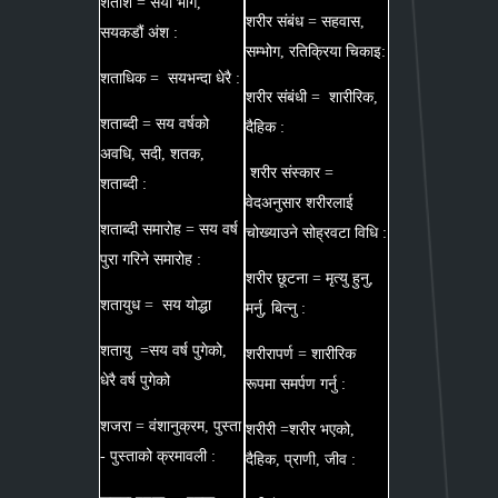
शतांश = सयौं भाग,
शरीर संबंध = सहवास,
सयकडौं अंश :
सम्भोग, रतिक्रिया चिकाइ:
शताधिक = सयभन्दा धेरै :
शरीर संबंधी = शारीरिक,
शताब्दी = सय वर्षको
दैहिक :
अवधि, सदी, शतक,
शरीर संस्कार =
शताब्दी :
वेदअनुसार शरीरलाई
शताब्दी समारोह = सय वर्ष
चोख्याउने सोह्रवटा विधि :
पुरा गरिने समारोह :
शरीर छूटना = मृत्यु हुनु,
शतायुध = सय योद्धा
मर्नु, बित्नु :
शतायु =सय वर्ष पुगेको,
शरीरापर्ण = शारीरिक
धेरै वर्ष पुगेको
रूपमा समर्पण गर्नु :
शजरा = वंशानुक्रम, पुस्ता
शरीरी =शरीर भएको,
- पुस्ताको क्रमावली :
दैहिक, प्राणी, जीव :