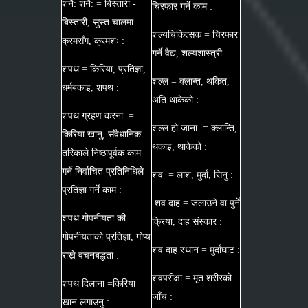
शनै: शनै: = बिस्तारी -
चिरफार गर्ने काम :
बिस्तारी, सुस्त चालमा
शल्यचिकित्सक = चिरफार
क्रमसँग, क्रमशः :
गर्ने वैद्य, शल्यशास्त्री :
शपथ = किरिया, प्रतिज्ञा,
शल्ल = क्लान्त, थकित,
धर्मबकाइ, शपथ :
अति थाकेको :
शपथ ग्रहण करना =
शल्ल हो जाना = क्लान्ति,
किरिया खानु, संवैधानिक
थकाइ, थाकेको :
तरिकाले निष्ठापूर्वक काम
गर्ने निर्वाचित प्रतिनिधिले
शव = लाश, मुर्दा, सिनु :
प्रतिज्ञा गर्ने काम :
शव दाह = जलाउने वा पुर्ने
शपथ गोपनीयता की =
क्रिया, दाह संस्कार :
गोपनीयताको प्रतिज्ञा, गोप्य
शव दाह स्थान = मुर्दाघाट :
राख्ने वचनबद्धता :
शवपरीक्षा = मृत शरीरको
शपथ दिलाना =किरिया
जाँच :
खान लगाउनु :