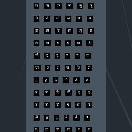
जं
जा
जि
जी
जु
जू
जे
जै
जो
ज्
ज्ञा
झ
झं
झा
झिं
झी
झु
झू
झे
झो
ट
टं
टा
टि
टी
टु
टू
टे
टै
टो
ट्र
ठ
ठं
ठा
ठि
ठी
ठु
ठू
ठे
ठो
ठौ
ड
डं
डा
डि
डी
डु
डू
डे
डो
डौ
ढ
ढा
ढि
ढी
ढु
ढू
ढे
ढो
त
तं
ता
ति
ती
तु
तू