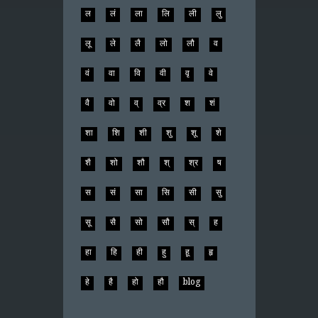
ल
लं
ला
लि
ली
लु
लू
ले
लै
लो
लौ
व
वं
वा
वि
वी
वृ
वे
वै
वो
व्
व्र
श
शं
शा
शि
शी
शु
शू
शे
शै
शो
शौ
श्
श्र
ष
स
सं
सा
सि
सी
सु
सू
सै
सो
सौ
स्
ह
हा
हि
ही
हु
हू
हृ
हे
है
हो
हौ
blog