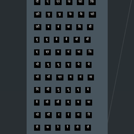
पौ
प्
प्र
फ
फा
फि
फ़ी
फु
फू
फे
फै
फो
फ़ौ
ब
बं
बा
बि
बी
बु
बू
बे
बै
बो
बौ
ब्
ब्र
भ
भं
भा
भि
भी
भु
भू
भृ
भे
भै
भो
भौ
भ्र
म
मं
मा
मि
मी
मु
मू
मृ
मे
मै
मो
मौ
म्
य
या
यो
यौ
र
रं
रा
रि
री
रू
रे
रै
रो
रौ