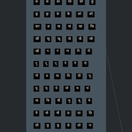
क
कं
का
कि
की
कु
कू
कृ
के
कै
को
कौ
क्र
क्ष
ख
खं
खा
खि
खीं
खु
खू
खे
खै
खो
खौ
ग
गं
गा
गि
गी
गु
गू
गृ
गे
गै
गो
गौ
घ
घा
घि
घी
घु
घू
घृ
घे
घो
च
चं
चा
चि
चीं
चु
चू
चे
चै
चो
चौ
छ
छा
छि
छी
छु
छू
छे
छो
ज