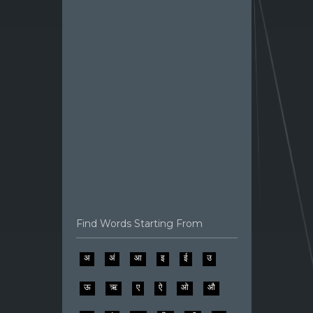
Find Words Starting From
अ
अं
आ
इ
ई
उ
ऊ
ऋ
ए
ऐ
ओ
औ