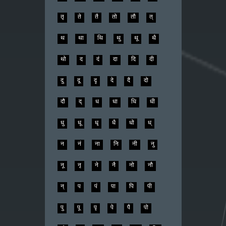
तृ
ते
तै
तो
तौ
त्
थ
था
थि
थु
थू
थै
थो
द
दं
दा
दि
दी
दु
दू
दृ
दे
दै
दो
दौ
द्
ध
धा
धि
धी
धु
धू
धृ
धै
धो
ध्
न
नं
ना
नि
नी
नु
नू
नृ
ने
नै
नो
नौ
न्
प
पं
पा
पि
पी
पु
पू
पृ
पे
पै
पो