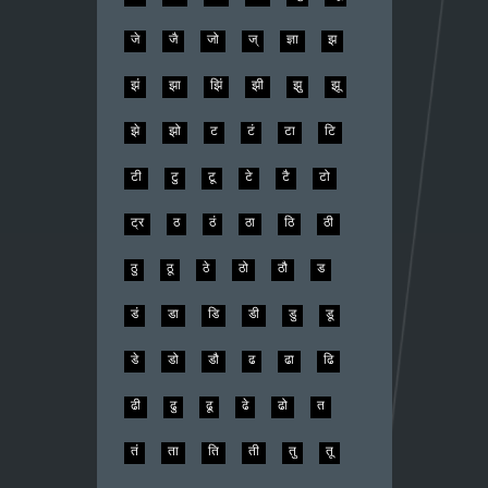
जे
जै
जो
ज्
ज्ञा
झ
झं
झा
झिं
झी
झु
झू
झे
झो
ट
टं
टा
टि
टी
टु
टू
टे
टै
टो
ट्र
ठ
ठं
ठा
ठि
ठी
ठु
ठू
ठे
ठो
ठौ
ड
डं
डा
डि
डी
डु
डू
डे
डो
डौ
ढ
ढा
ढि
ढी
ढु
ढू
ढे
ढो
त
तं
ता
ति
ती
तु
तू