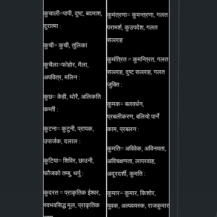
कुचाली=पापी, दुष्ट, बदमाश,
कुमंत्रणा= कुमन्त्रणा, गलत
दुरात्मा :
परामर्श, कुउपदेश, गलत
सल्लाह
कुची= कुची, तुलिका
कुमंत्रित = कुमन्त्रित, गलत
कुचैला=फोहोर, मैला,
सल्लाह, दुष्ट सल्लाह, गलत
अपवित्र, मलिन :
जुक्ति :
कुछ= केही, थोरै, अलिकति
कुमक= बलवर्धन,
कम्ती :
प्रबलीकरण, बलियो पार्ने
कुटना= कुटुनी, प्रापक,
काम, प्रबलन :
उपार्जक, दलाल :
कुमति= अविवेक, अविनयता,
कुटिया= शिविर, छाउनी,
अविचक्षणता, लापरवाह,
फौजको तम्बु, थर्पु :
अदूरदर्शी, कुमति :
कुदरत = प्राकृतिक ईश्वर,
कुमार= कुमार, किशोर,
स्वभवसिद्ध मूल, प्राकृतिक
युवक, अल्पवयस्क, राजकुमार