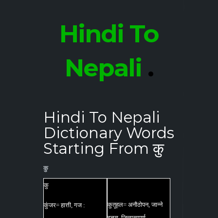
Hindi To
Nepali
.
Hindi To Nepali
Dictionary Words
Starting From कु
कु
कु
कुतूहल= अनौठोपन, जान्ने
कुंजर= हात्ती, गज :
इच्छा, जिज्ञासापूर्ण,