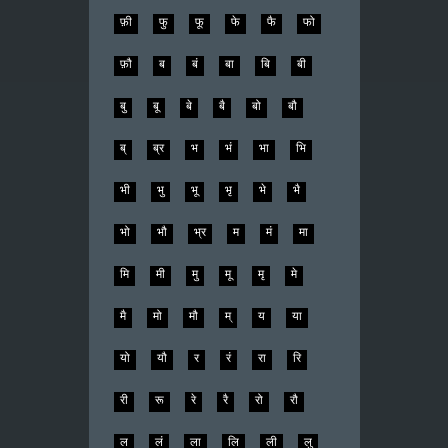
फ़ी
फु
फू
फे
फै
फो
फ़ौ
ब
बं
बा
बि
बी
बु
बू
बे
बै
बो
बौ
ब्
ब्र
भ
भं
भा
भि
भी
भु
भू
भृ
भे
भै
भो
भौ
भ्र
म
मं
मा
मि
मी
मु
मू
मृ
मे
मै
मो
मौ
म्
य
या
यो
यौ
र
रं
रा
रि
री
रू
रे
रै
रो
रौ
ल
लं
ला
लि
ली
लु