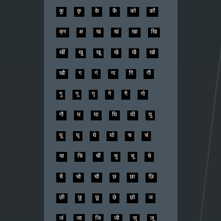
कू
कृ
के
कै
को
कौ
क्र
क्ष
ख
खं
खा
खि
खीं
खु
खू
खे
खै
खो
खौ
ग
गं
गा
गि
गी
गु
गू
गृ
गे
गै
गो
गौ
घ
घा
घि
घी
घु
घू
घृ
घे
घो
च
चं
चा
चि
चीं
चु
चू
चे
चै
चो
चौ
छ
छा
छि
छी
छु
छू
छे
छो
ज
जं
जा
जि
जी
जु
जू