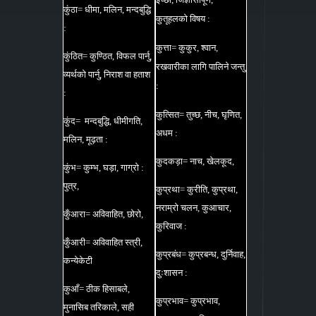
कुंठा= धीमा, मलिन, मन्दबुद्धि
कुतूहलको विषय :
:
कुत्ता= कुकुर, श्वान,
कुंठित= कुण्ठित, विफल पार्नु,
रखवारीका लागि पालिने जन्तु
व्यर्थको पार्नु, निराश वा हताश
:
:
कुत्सित= तुच्छ, नीच, घृणित,
कुंद= मन्दबुद्धि, धीमीगति,
अधम :
मलिन, मूढ़ता :
कुदकड़ा= नाच, खेलकूद,
कुंभ= कुम्भ, घड़ा, गाग्रो :
पुत्र,
कुप्रथा= कुरीति, कुप्रथा,
नराम्रो चलन, कुआचार,
कुँआरा= अविवाहित, छोरो,
कुरिवाज :
कुँआरी= अविवाहित स्त्री,
कुप्रबंध= कुप्रबन्ध, दुर्निवाह,
कन्येकेटी
दुःशासन :
कुआँ= ठीक हिसाबले,
कुप्रभाव= कुप्रभाव,
मुनासिब तरिकाले, सही