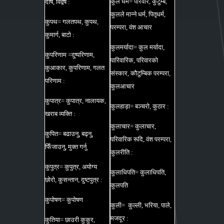
कुल धर्म= परिवार, कुटुम्ब,
दोष, विद्वेष :
कुलले मान्ने धर्म, पितृधर्म,
कुपथ= गलतपथ, कुपथ,
परम्परा, वंश आचार
कुमार्ग, बाटो :
कुलमर्यादा= कुल मर्यादा,
कुपरिणाम =दुष्परिणाम,
पारिवारिक, परिवारको
कुआकार, कुपरिणाम, गलत
संस्कार, कौटुम्बिक परम्परा,
परिणाम :
कुलआचार
कुपात्र= कुपात्र, नालायक,
कुलहाड़ा= बञ्चरो, कुठार :
खराब व्यक्ति :
कुलाचार= कुलाचार,
कुपित= बढाउनु, बढ्नु,
परिवारिक रूदि, वंश परम्परा,
फिँजाउनु, मुक्त गर्नु
कुलरीति :
कुपुत्र= कुपुत्र, अयोग्य
कुलाधिपति= कुलाधिपति,
छोरो, कुसन्तान, दुष्टपुत्र :
कुलपति
कुपोषण= कुपोषण
कुली= कुल्ली, भरिया, पाले,
मजदूर :
कुतिया= छाउरी कुकुर,