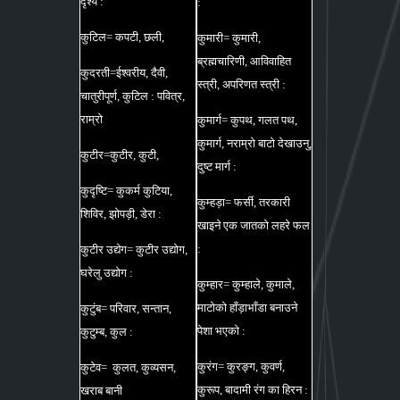
दृश्य :
:
कुटिल= कपटी, छली,
कुमारी= कुमारी,
ब्रह्मचारिणी, आविवाहित
कुदरती=ईश्वरीय, दैवी,
स्त्री, अपरिणत स्त्री :
चातुरीपूर्ण, कुटिल : पवित्र,
राम्रो
कुमार्ग= कुपथ, गलत पथ,
कुमार्ग, नराम्रो बाटो देखाउनु,
कुटीर=कुटीर, कुटी,
दुष्ट मार्ग :
कुदृष्टि= कुकर्म कुटिया,
कुम्हड़ा= फर्सी, तरकारी
शिविर, झोपड़ी, डेरा :
खाइने एक जातको लहरे फल
:
कुटीर उद्येग= कुटीर उद्योग,
घरेलु उद्योग :
कुम्हार= कुम्हाले, कुमाले,
माटोको हाँड़ाभाँडा बनाउने
कुटुंब= परिवार, सन्तान,
पेशा भएको :
कुटुम्ब, कुल :
कुरंग= कुरङ्ग, कुवर्ण,
कुटेव= कुलत, कुव्यसन,
कुरूप, बादामी रंग का हिरन :
खराब बानी