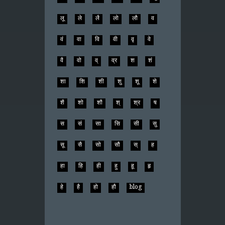
लू
ले
लै
लो
लौ
व
वं
वा
वि
वी
वृ
वे
वै
वो
व्
व्र
श
शं
शा
शि
शी
शु
शू
शे
शै
शो
शौ
श्
श्र
ष
स
सं
सा
सि
सी
सु
सू
सै
सो
सौ
स्
ह
हा
हि
ही
हु
हू
हृ
हे
है
हो
हौ
blog