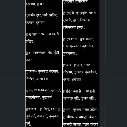
दुष्प्रभाव, कुपरिणाम,
ढङ्गमा, कुवा :
कुप्रवृत्ति=कुप्रवृत्ति, गलत
कुकर्म= दुष्ट, पापी, पापिष्ट,
प्रवृत्ति, दुष्टअभिप्राय,
बदमाश, दुरात्मा :
हानिकारक इच्छा :
कुकुरमुत्ता= च्याउ वा त्यस्तै
कुप्रशासन= कुप्रशासन,
उद्भिद् :
गलत प्रबन्धन, कुशासन,
कुक्ष= पाकस्थली, पेट, भुँडी,
कुव्यवस्था :
जठर :
कुफल= कुफल, गलत
कुख्यात= कुख्यात, बदनाम,
परिणाम, कुअसर, कुनतीजा,
निन्दित, अपवादित :
भ्रष्ट, अनैतिक
कुचक्र= षड्यन्त्र, कुमन्त्र,
कुबुद्धि= कुबुद्धि, गलत बुद्धि,
कपटयोजना, कूटकर्म :
षड़यन्त्र बुद्धि, कुचल बुद्धि :
कुचलना = कुल्चिनु, दबाउनु,
कुभाव= कुभाव, गलत उद्देश्य,
चूर्न पार्नु, नाश पार्नु, कुचुक्क
कुअभिप्राय, दोषपूर्ण विचार,
पार्नु
नराम्रो सोचाइ, गलत प्रेरणा