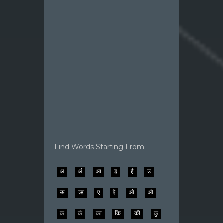
Find Words Starting From
अ
अं
आ
इ
ई
उ
ऊ
ऋ
ए
ऐ
ओ
औ
क
कं
का
कि
की
कु