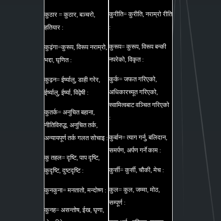
कुरीति= कुरीति, नराम्रो रीति
कुठार = कुठार, बञ्चरो,
:
हतियार :
कुरूप= कुरूप, विरूप बन्की
कुढ़ंगा=कुरूप, विरूप नराम्रो,
नपरेको, विकृत :
भद्दा, घृणित :
कुर्क= जफत गरिएको,
कुढ़न= ईर्ष्यालु, डाही गरेर,
अधिकारच्यूत गरिएको,
ईर्ष्यालु, ईर्ष्या, विद्वेषी :
स्वामित्वबाट वञ्चित गरिएको
कुतर्क= अनुचित बहाना,
:
नीतिविरुद्ध, अनुचित तर्क,
कुर्बान= त्याग गर्नु, बलिदान,
अन्यायपूर्ण तर्क गलत सोचाइ :
समर्पण, अर्पण गर्ने काम :
कु तहल= दृष्टि, पाप दृष्टि,
कुर्सी= कुर्सी, चौकी, मेच :
कुदृष्टि, दुष्टदृष्टि :
कुल= कुल, जम्मा, मोठ,
कुनकुना= मनतातो, मन्दोष्ण :
सम्पूर्ण :
कुनह= असन्तोष, ईख, घृणा,