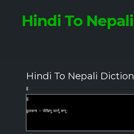
Hindi To Nepal
Hindi To Nepali Diction
ढु
ढु
ढुलकना = पोखिनु, फार्नु, बग्नु :