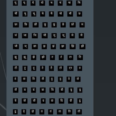
घू
घृ
घे
घो
च
चं
चा
चि
चीं
चु
चू
चे
चै
चो
चौ
छ
छा
छि
छी
छु
छू
छे
छो
ज
जं
जा
जि
जी
जु
जू
जे
जै
जो
ज्
ज्ञा
झ
झं
झा
झिं
झी
झु
झू
झे
झो
ट
टं
टा
टि
टी
टु
टू
टे
टै
टो
ट्र
ठ
ठं
ठा
ठि
ठी
ठु
ठू
ठे
ठो
ठौ
ड
डं
डा
डि
डी
डु
डू
डे
डो
डौ
ढ
ढा
ढि
ढी
ढु
ढू
ढे
ढो
त
तं
ता
ति
ती