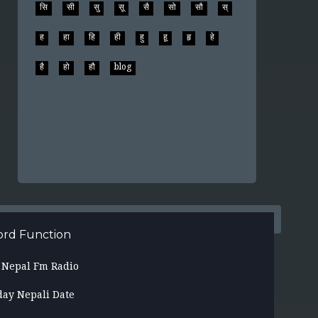
सि
सी
सु
सू
सै
सो
सौ
स्
ह
हा
हि
ही
हु
हू
हृ
हे
है
हो
हौ
blog
rd Function
l Nepal Fm Radio
day Nepali Date