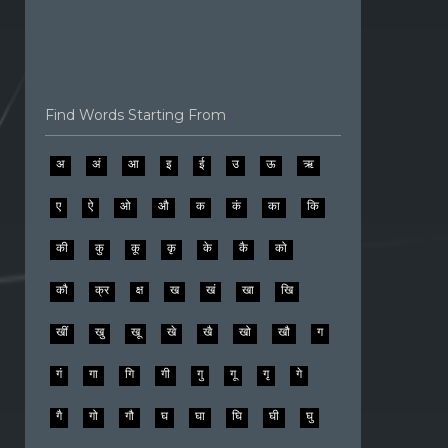
Find Words Starting From
अ
अं
आ
इ
ई
उ
ऊ
ऋ
ए
ऐ
ओ
औ
क
कं
का
कि
की
कु
कू
कृ
के
कै
को
कौ
क्र
क्ष
ख
खं
खा
खि
खीं
खु
खू
खे
खै
खो
खौ
ग
गं
गा
गि
गी
गु
गू
गृ
गे
गै
गो
गौ
घ
घा
घि
घी
घु