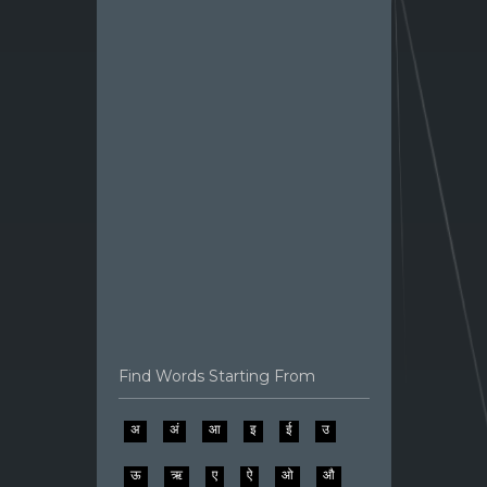
Find Words Starting From
अ
अं
आ
इ
ई
उ
ऊ
ऋ
ए
ऐ
ओ
औ