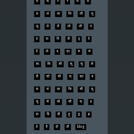
री
रू
रे
रै
रो
रौ
ल
लं
ला
लि
ली
लु
लू
ले
लै
लो
लौ
व
वं
वा
वि
वी
वृ
वे
वै
वो
व्
व्र
श
शं
शा
शि
शी
शु
शू
शे
शै
शो
शौ
श्
श्र
ष
स
सं
सा
सि
सी
सु
सू
सै
सो
सौ
स्
ह
हा
हि
ही
हु
हू
हृ
हे
है
हो
हौ
blog