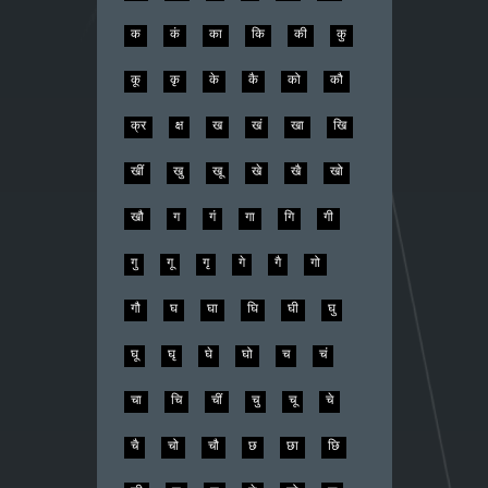
क
कं
का
कि
की
कु
कू
कृ
के
कै
को
कौ
क्र
क्ष
ख
खं
खा
खि
खीं
खु
खू
खे
खै
खो
खौ
ग
गं
गा
गि
गी
गु
गू
गृ
गे
गै
गो
गौ
घ
घा
घि
घी
घु
घू
घृ
घे
घो
च
चं
चा
चि
चीं
चु
चू
चे
चै
चो
चौ
छ
छा
छि