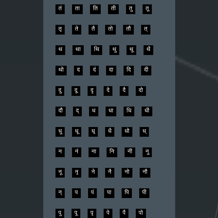
तं
ता
ति
ती
तु
तू
तृ
ते
तै
तो
तौ
त्
थ
था
थि
थु
थू
थै
थो
द
दं
दा
दि
दी
दु
दू
दृ
दे
दै
दो
दौ
द्
ध
धा
धि
धी
धु
धू
धृ
धै
धो
ध्
न
नं
ना
नि
नी
नु
नू
नृ
ने
नै
नो
नौ
न्
प
पं
पा
पि
पी
पु
पू
पृ
पे
पै
पो