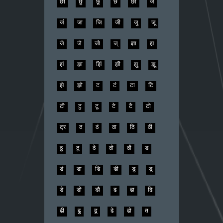
छी
छु
छू
छे
छो
ज
जं
जा
जि
जी
जु
जू
जे
जै
जो
ज्
ज्ञा
झ
झं
झा
झिं
झी
झु
झू
झे
झो
ट
टं
टा
टि
टी
टु
टू
टे
टै
टो
ट्र
ठ
ठं
ठा
ठि
ठी
ठु
ठू
ठे
ठो
ठौ
ड
डं
डा
डि
डी
डु
डू
डे
डो
डौ
ढ
ढा
ढि
ढी
ढु
ढू
ढे
ढो
त