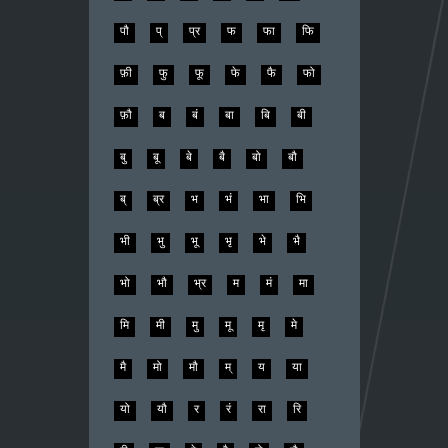
पौ
प्
प्र
फ
फा
फि
फ़ी
फु
फू
फे
फै
फो
फ़ौ
ब
बं
बा
बि
बी
बु
बू
बे
बै
बो
बौ
ब्
ब्र
भ
भं
भा
भि
भी
भु
भू
भृ
भे
भै
भो
भौ
भ्र
म
मं
मा
मि
मी
मु
मू
मृ
मे
मै
मो
मौ
म्
य
या
यो
यौ
र
रं
रा
रि