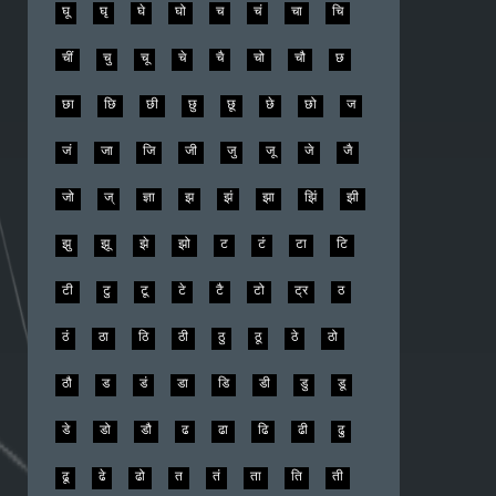
घू
घृ
घे
घो
च
चं
चा
चि
चीं
चु
चू
चे
चै
चो
चौ
छ
छा
छि
छी
छु
छू
छे
छो
ज
जं
जा
जि
जी
जु
जू
जे
जै
जो
ज्
ज्ञा
झ
झं
झा
झिं
झी
झु
झू
झे
झो
ट
टं
टा
टि
टी
टु
टू
टे
टै
टो
ट्र
ठ
ठं
ठा
ठि
ठी
ठु
ठू
ठे
ठो
ठौ
ड
डं
डा
डि
डी
डु
डू
डे
डो
डौ
ढ
ढा
ढि
ढी
ढु
ढू
ढे
ढो
त
तं
ता
ति
ती