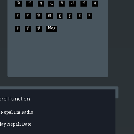
सि
सी
सु
सू
सै
सो
सौ
स्
ह
हा
हि
ही
हु
हू
हृ
हे
है
हो
हौ
blog
rd Function
l Nepal Fm Radio
day Nepali Date