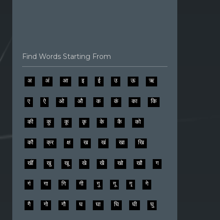
Find Words Starting From
अ
अं
आ
इ
ई
उ
ऊ
ऋ
ए
ऐ
ओ
औ
क
कं
का
कि
की
कु
कू
कृ
के
कै
को
कौ
क्र
क्ष
ख
खं
खा
खि
खीं
खु
खू
खे
खै
खो
खौ
ग
गं
गा
गि
गी
गु
गू
गृ
गे
गै
गो
गौ
घ
घा
घि
घी
घु