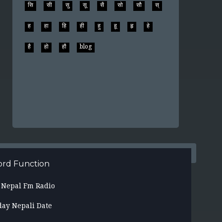
शं
शा
शि
शी
शु
शू
शे
शै
शो
शौ
श्
श्र
ष
स
सं
सा
सि
सी
सु
सू
सै
सो
सौ
स्
ह
हा
हि
ही
हु
हू
हृ
हे
है
हो
हौ
blog