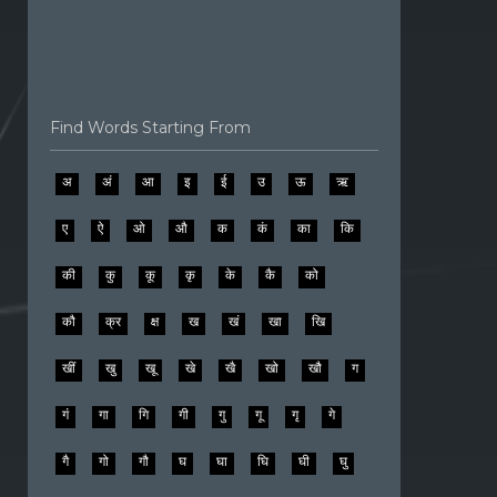
Find Words Starting From
अ
अं
आ
इ
ई
उ
ऊ
ऋ
ए
ऐ
ओ
औ
क
कं
का
कि
की
कु
कू
कृ
के
कै
को
कौ
क्र
क्ष
ख
खं
खा
खि
खीं
खु
खू
खे
खै
खो
खौ
ग