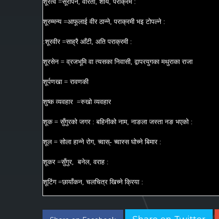
शूरत्व =सूरोपन, वीरता, शौर्य, पराक्रम :
शूरम्मन्य =आफूलाई वीर ठान्ने, पराक्रमी भइ टोपल्ने :
:शूरवीर =साह्रै आँटी, अति पराक्रमी :
शूरसेन = व्रजभूमि वा त्यसका निवासी, द्वापरयुगका मथुराका राजा
शूर्पणखा = रावणकी
शुष्क व्यवहार =रुखो व्यवहार
शूक = सुँगुरको जगर : बहिनीको नाम, नाङला जस्ता नङ भएको :
शूल = सोला हान्ने रोग, च्वास्- च्वास्स घोच्ने बिमार :
शूकर =सुँगुर, बनेल, वराह :
शूटिंग =छायाँकन, चलचित्र खिच्ने क्रिया :