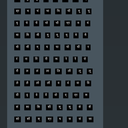
प्र
फ
फा
फि
फ़ी
फु
फू
फे
फै
फो
फ़ौ
ब
बं
बा
बि
बी
बु
बू
बे
बै
बो
बौ
ब्
ब्र
भ
भं
भा
भि
भी
भु
भू
भृ
भे
भै
भो
भौ
भ्र
म
मं
मा
मि
मी
मु
मू
मृ
मे
मै
मो
मौ
म्
य
या
यो
यौ
र
रं
रा
रि
री
रू
रे
रै
रो
रौ
ल
लं
ला
लि
ली
लु
लू
ले
लै
लो
लौ
व
वं
वा
वि
वी
वृ
वे
वै
वो
व्
व्र
श