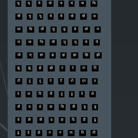
गं
गा
गि
गी
गु
गू
गृ
गे
गै
गो
गौ
घ
घा
घि
घी
घु
घू
घृ
घे
घो
च
चं
चा
चि
चीं
चु
चू
चे
चै
चो
चौ
छ
छा
छि
छी
छु
छू
छे
छो
ज
जं
जा
जि
जी
जु
जू
जे
जै
जो
ज्
ज्ञा
झ
झं
झा
झिं
झी
झु
झू
झे
झो
ट
टं
टा
टि
टी
टु
टू
टे
टै
टो
ट्र
ठ
ठं
ठा
ठि
ठी
ठु
ठू
ठे
ठो
ठौ
ड
डं
डा
डि
डी
डु
डू