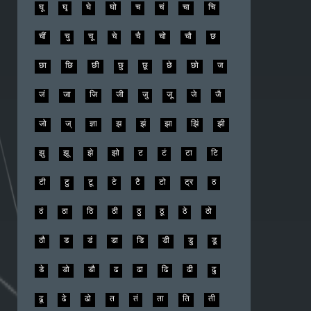
घू
घृ
घे
घो
च
चं
चा
चि
चीं
चु
चू
चे
चै
चो
चौ
छ
छा
छि
छी
छु
छू
छे
छो
ज
जं
जा
जि
जी
जु
जू
जे
जै
जो
ज्
ज्ञा
झ
झं
झा
झिं
झी
झु
झू
झे
झो
ट
टं
टा
टि
टी
टु
टू
टे
टै
टो
ट्र
ठ
ठं
ठा
ठि
ठी
ठु
ठू
ठे
ठो
ठौ
ड
डं
डा
डि
डी
डु
डू
डे
डो
डौ
ढ
ढा
ढि
ढी
ढु
ढू
ढे
ढो
त
तं
ता
ति
ती