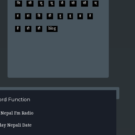
सि
सी
सु
सू
सै
सो
सौ
स्
ह
हा
हि
ही
हु
हू
हृ
हे
है
हो
हौ
blog
rd Function
l Nepal Fm Radio
day Nepali Date