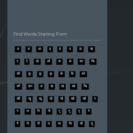
Find Words Starting From
अ
अं
आ
इ
ई
उ
ऊ
ऋ
ए
ऐ
ओ
औ
क
कं
का
कि
की
कु
कू
कृ
के
कै
को
कौ
क्र
क्ष
ख
खं
खा
खि
खीं
खु
खू
खे
खै
खो
खौ
ग
गं
गा
गि
गी
गु
गू
गृ
गे
गै
गो
गौ
घ
घा
घि
घी
घु