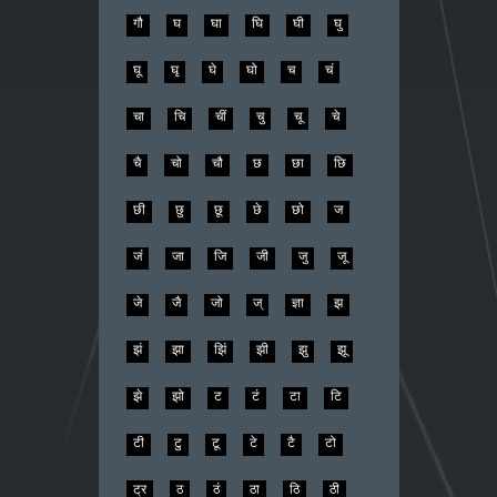
गौ
घ
घा
घि
घी
घु
घू
घृ
घे
घो
च
चं
चा
चि
चीं
चु
चू
चे
चै
चो
चौ
छ
छा
छि
छी
छु
छू
छे
छो
ज
जं
जा
जि
जी
जु
जू
जे
जै
जो
ज्
ज्ञा
झ
झं
झा
झिं
झी
झु
झू
झे
झो
ट
टं
टा
टि
टी
टु
टू
टे
टै
टो
ट्र
ठ
ठं
ठा
ठि
ठी