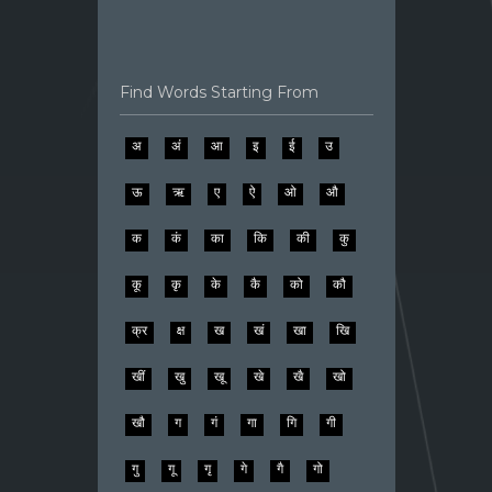
Find Words Starting From
अ
अं
आ
इ
ई
उ
ऊ
ऋ
ए
ऐ
ओ
औ
क
कं
का
कि
की
कु
कू
कृ
के
कै
को
कौ
क्र
क्ष
ख
खं
खा
खि
खीं
खु
खू
खे
खै
खो
खौ
ग
गं
गा
गि
गी
गु
गू
गृ
गे
गै
गो