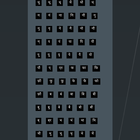
धु
धू
धृ
धै
धो
ध्
न
नं
ना
नि
नी
नु
नू
नृ
ने
नै
नो
नौ
न्
प
पं
पा
पि
पी
पु
पू
पृ
पे
पै
पो
पौ
प्
प्र
फ
फा
फि
फ़ी
फु
फू
फे
फै
फो
फ़ौ
ब
बं
बा
बि
बी
बु
बू
बे
बै
बो
बौ
ब्
ब्र
भ
भं
भा
भि
भी
भु
भू
भृ
भे
भै