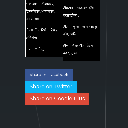
टीकाकार = टीकाकार,
टीमटाम = आडम्बरी ढाँचा,
टिप्पणीकार, भाष्याकार,
देखावटीपन :
समालोचक :
टीला = थुम्को, सानो पाहाड़,
टीप = टिप, टिपोट, टिपाइ,
बाँध, आलि :
अभिलेख :
टीस = तीव्र पीड़ा, वेदना,
टीपना = टिप्नु,
कष्ट, दुःख :
Share on Facebook
Share on Twitter
Share on Google Plus