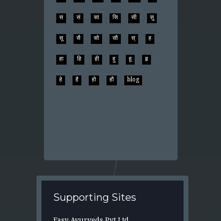
स
सं
सा
सि
सी
सु
सू
सै
सो
सौ
स्
ह
हा
हि
ही
हु
हू
हृ
हे
है
हो
हौ
blog
Supporting Sites
Easy Ayurveds Pvt Ltd