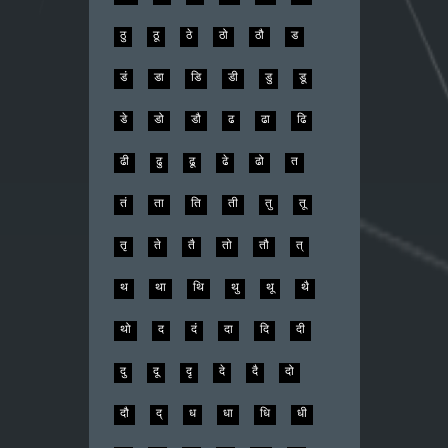
ठु
ठू
ठे
ठो
ठौ
ड
डं
डा
डि
डी
डु
डू
डे
डो
डौ
ढ
ढा
ढि
ढी
ढु
ढू
ढे
ढो
त
तं
ता
ति
ती
तु
तू
तृ
ते
तै
तो
तौ
त्
थ
था
थि
थु
थू
थै
थो
द
दं
दा
दि
दी
दु
दू
दृ
दे
दै
दो
दौ
द्
ध
धा
धि
धी