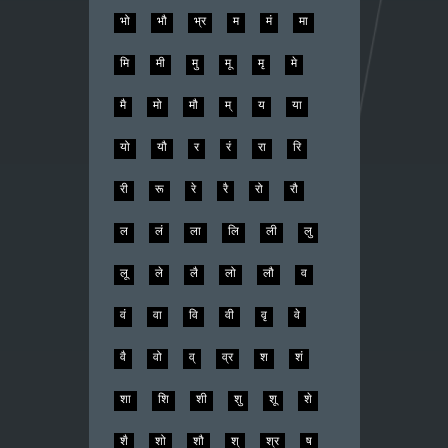
भो
भौ
भ्र
म
मं
मा
मि
मी
मु
मू
मृ
मे
मै
मो
मौ
म्
य
या
यो
यौ
र
रं
रा
रि
री
रू
रे
रै
रो
रौ
ल
लं
ला
लि
ली
लु
लू
ले
लै
लो
लौ
व
वं
वा
वि
वी
वृ
वे
वै
वो
व्
व्र
श
शं
शा
शि
शी
शु
शू
शे
शै
शो
शौ
श्
श्र
ष