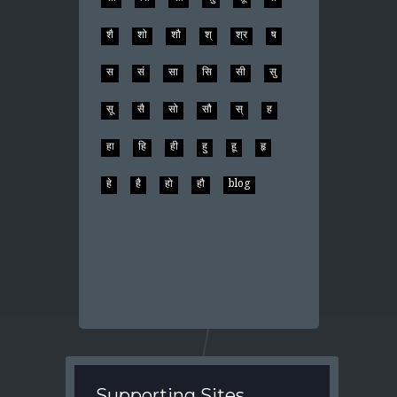
शै
शो
शौ
श्
श्र
ष
स
सं
सा
सि
सी
सु
सू
सै
सो
सौ
स्
ह
हा
हि
ही
हु
हू
हृ
हे
है
हो
हौ
blog
Supporting Sites