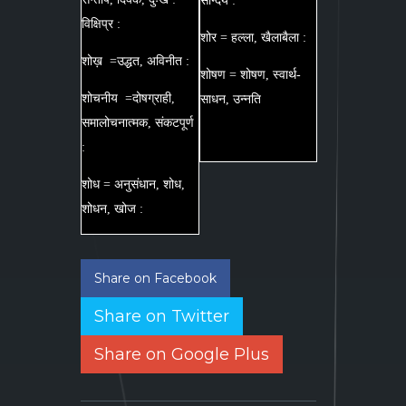
सौन्दर्य :
विक्षिप्र :
शोर = हल्ला, खैलाबैला :
शोख़ =उद्धत, अविनीत :
शोषण = शोषण, स्वार्थ-
शोचनीय =दोषग्राही,
साधन, उन्नति
समालोचनात्मक, संकटपूर्ण
:
शोध = अनुसंधान, शोध,
शोधन, खोज :
Share on Facebook
Share on Twitter
Share on Google Plus