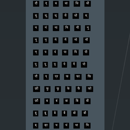
दौ
द्
ध
धा
धि
धी
धु
धू
धृ
धै
धो
ध्
न
नं
ना
नि
नी
नु
नू
नृ
ने
नै
नो
नौ
न्
प
पं
पा
पि
पी
पु
पू
पृ
पे
पै
पो
पौ
प्
प्र
फ
फा
फि
फ़ी
फु
फू
फे
फै
फो
फ़ौ
ब
बं
बा
बि
बी
बु
बू
बे
बै
बो
बौ
ब्
ब्र
भ
भं
भा
भि