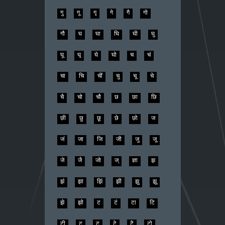
गु
गू
गृ
गे
गै
गो
गौ
घ
घा
घि
घी
घु
घू
घृ
घे
घो
च
चं
चा
चि
चीं
चु
चू
चे
चै
चो
चौ
छ
छा
छि
छी
छु
छू
छे
छो
ज
जं
जा
जि
जी
जु
जू
जे
जै
जो
ज्
ज्ञा
झ
झं
झा
झिं
झी
झु
झू
झे
झो
ट
टं
टा
टि
टी
टु
टू
टे
टै
टो