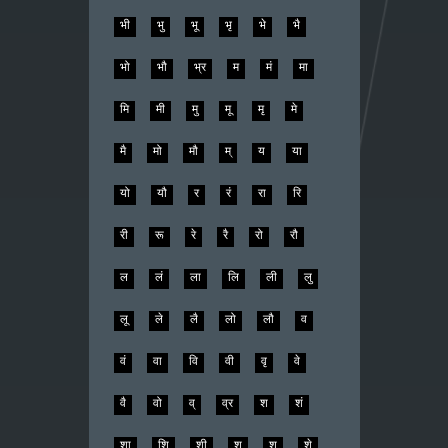
भी
भु
भू
भृ
भे
भै
भो
भौ
भ्र
म
मं
मा
मि
मी
मु
मू
मृ
मे
मै
मो
मौ
म्
य
या
यो
यौ
र
रं
रा
रि
री
रू
रे
रै
रो
रौ
ल
लं
ला
लि
ली
लु
लू
ले
लै
लो
लौ
व
वं
वा
वि
वी
वृ
वे
वै
वो
व्
व्र
श
शं
शा
शि
शी
शु
शू
शे