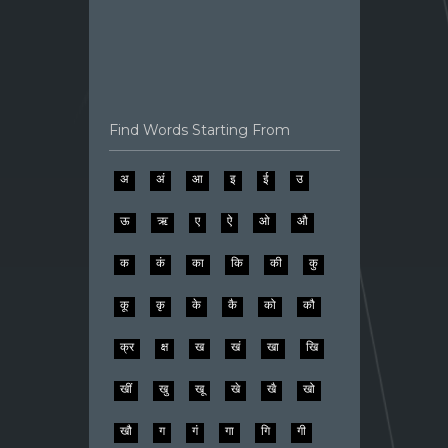
Find Words Starting From
अ
अं
आ
इ
ई
उ
ऊ
ऋ
ए
ऐ
ओ
औ
क
कं
का
कि
की
कु
कू
कृ
के
कै
को
कौ
क्र
क्ष
ख
खं
खा
खि
खीं
खु
खू
खे
खै
खो
खौ
ग
गं
गा
गि
गी