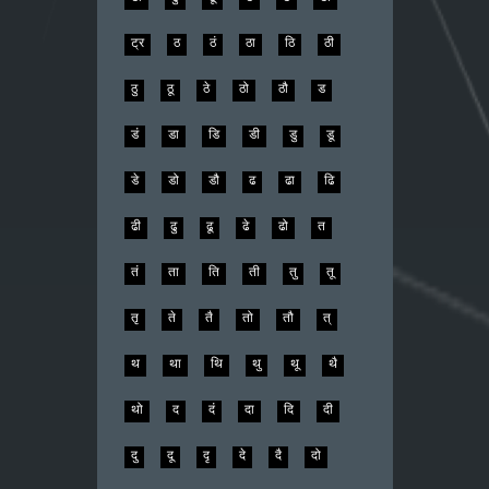
ट्र
ठ
ठं
ठा
ठि
ठी
ठु
ठू
ठे
ठो
ठौ
ड
डं
डा
डि
डी
डु
डू
डे
डो
डौ
ढ
ढा
ढि
ढी
ढु
ढू
ढे
ढो
त
तं
ता
ति
ती
तु
तू
तृ
ते
तै
तो
तौ
त्
थ
था
थि
थु
थू
थै
थो
द
दं
दा
दि
दी
दु
दू
दृ
दे
दै
दो