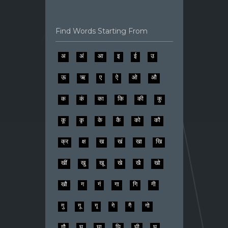
Find Words Starting From
अ
अं
आ
इ
ई
उ
ऊ
ऋ
ए
ऐ
ओ
औ
क
कं
का
कि
की
कु
कू
कृ
के
कै
को
कौ
क्र
क्ष
ख
खं
खा
खि
खीं
खु
खू
खे
खै
खो
खौ
ग
गं
गा
गि
गी
गु
गू
गृ
गे
गै
गो
गौ
घ
घा
घि
घी
घु