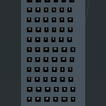
मि
मी
मु
मू
मृ
मे
मै
मो
मौ
म्
य
या
यो
यौ
र
रं
रा
रि
री
रू
रे
रै
रो
रौ
ल
लं
ला
लि
ली
लु
लू
ले
लै
लो
लौ
व
वं
वा
वि
वी
वृ
वे
वै
वो
व्
व्र
श
शं
शा
शि
शी
शु
शू
शे
शै
शो
शौ
श्
श्र
ष