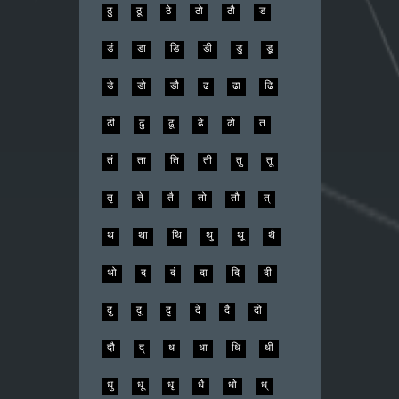
ठु
ठू
ठे
ठो
ठौ
ड
डं
डा
डि
डी
डु
डू
डे
डो
डौ
ढ
ढा
ढि
ढी
ढु
ढू
ढे
ढो
त
तं
ता
ति
ती
तु
तू
तृ
ते
तै
तो
तौ
त्
थ
था
थि
थु
थू
थै
थो
द
दं
दा
दि
दी
दु
दू
दृ
दे
दै
दो
दौ
द्
ध
धा
धि
धी
धु
धू
धृ
धै
धो
ध्