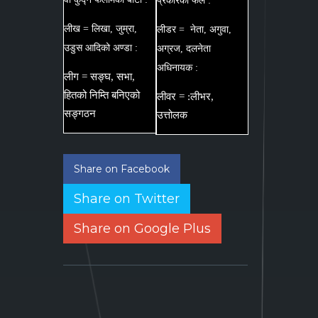
प्रकारको फल :
लीख = लिखा, जुम्रा,
लीडर = नेता, अगुवा,
उडुस आदिको अण्डा :
अग्रज, दलनेता
अधिनायक :
लीग = सङ्घ, सभा,
हितको निम्ति बनिएको
लीवर = :लीभर,
सङ्गठन
उत्तोलक
Share on Facebook
Share on Twitter
Share on Google Plus