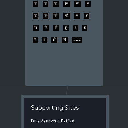
स
सं
सा
सि
सी
सु
सू
सै
सो
सौ
स्
ह
हा
हि
ही
हु
हू
हृ
हे
है
हो
हौ
blog
Supporting Sites
Easy Ayurveds Pvt Ltd