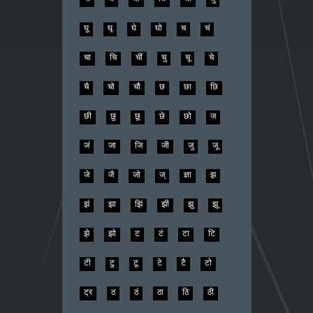
घू
घृ
घे
घो
च
चं
चा
चि
चीं
चु
चू
चे
चै
चो
चौ
छ
छा
छि
छी
छु
छू
छे
छो
ज
जं
जा
जि
जी
जु
जू
जे
जै
जो
ज्
ज्ञा
झ
झं
झा
झिं
झी
झु
झू
झे
झो
ट
टं
टा
टि
टी
टु
टू
टे
टै
टो
ट्र
ठ
ठं
ठा
ठि
ठी