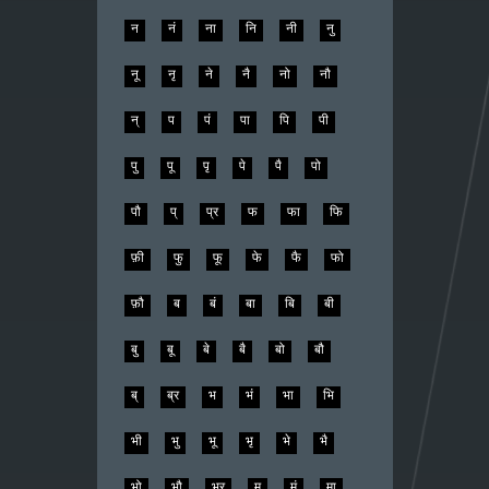
न
नं
ना
नि
नी
नु
नू
नृ
ने
नै
नो
नौ
न्
प
पं
पा
पि
पी
पु
पू
पृ
पे
पै
पो
पौ
प्
प्र
फ
फा
फि
फ़ी
फु
फू
फे
फै
फो
फ़ौ
ब
बं
बा
बि
बी
बु
बू
बे
बै
बो
बौ
ब्
ब्र
भ
भं
भा
भि
भी
भु
भू
भृ
भे
भै
भो
भौ
भ्र
म
मं
मा