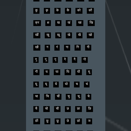
कू
कृ
के
कै
को
कौ
क्र
क्ष
ख
खं
खा
खि
खीं
खु
खू
खे
खै
खो
खौ
ग
गं
गा
गि
गी
गु
गू
गृ
गे
गै
गो
गौ
घ
घा
घि
घी
घु
घू
घृ
घे
घो
च
चं
चा
चि
चीं
चु
चू
चे
चै
चो
चौ
छ
छा
छि
छी
छु
छू
छे
छो
ज