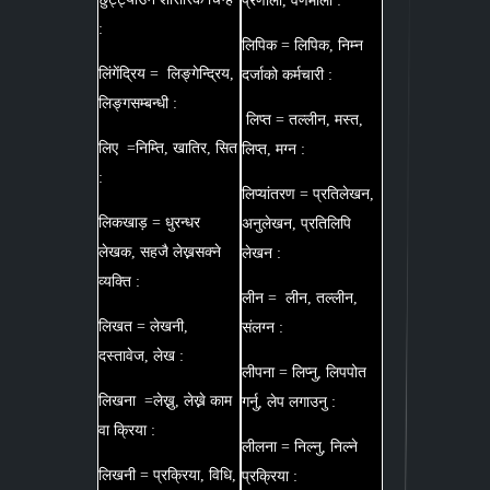
प्रणाली, वर्णमाला :
:
लिपिक = लिपिक, निम्न
लिंगेंद्रिय = लिङ्गेन्द्रिय,
दर्जाको कर्मचारी :
लिङ्गसम्बन्धी :
लिप्त = तल्लीन, मस्त,
लिए =निम्ति, खातिर, सित
लिप्त, मग्न :
:
लिप्यांतरण = प्रतिलेखन,
लिकखाड़ = धुरन्धर
अनुलेखन, प्रतिलिपि
लेखक, सहजै लेख्नसक्ने
लेखन :
व्यक्ति :
लीन = लीन, तल्लीन,
लिखत = लेखनी,
संलग्न :
दस्तावेज, लेख :
लीपना = लिप्नु, लिपपोत
लिखना =लेख्नु, लेख्ने काम
गर्नु, लेप लगाउनु :
वा क्रिया :
लीलना = निल्नु, निल्ने
लिखनी = प्रक्रिया, विधि,
प्रक्रिया :