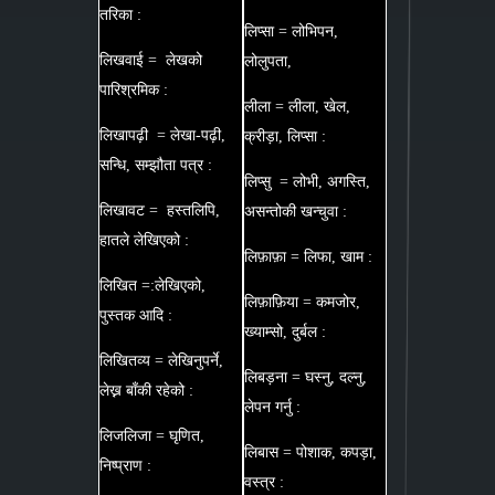
तरिका :
लिप्सा = लोभिपन,
लिखवाई = लेखको
लोलुपता,
पारिश्रमिक :
लीला = लीला, खेल,
लिखापढ़ी = लेखा-पढ़ी,
क्रीड़ा, लिप्सा :
सन्धि, सम्झौता पत्र :
लिप्सु = लोभी, अगस्ति,
लिखावट = हस्तलिपि,
असन्तोकी खन्चुवा :
हातले लेखिएको :
लिफ़ाफ़ा = लिफा, खाम :
लिखित =:लेखिएको,
लिफ़ाफ़िया = कमजोर,
पुस्तक आदि :
ख्याम्सो, दुर्बल :
लिखितव्य = लेखिनुपर्ने,
लिबड़ना = घस्नु, दल्नु,
लेख्न बाँकी रहेको :
लेपन गर्नु :
लिजलिजा = घृणित,
लिबास = पोशाक, कपड़ा,
निष्प्राण :
वस्त्र :