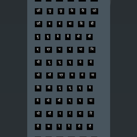
फ़ी
फु
फू
फे
फै
फो
फ़ौ
ब
बं
बा
बि
बी
बु
बू
बे
बै
बो
बौ
ब्
ब्र
भ
भं
भा
भि
भी
भु
भू
भृ
भे
भै
भो
भौ
भ्र
म
मं
मा
मि
मी
मु
मू
मृ
मे
मै
मो
मौ
म्
य
या
यो
यौ
र
रं
रा
रि
री
रू
रे
रै
रो
रौ