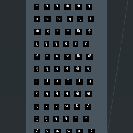
तृ
ते
तै
तो
तौ
त्
थ
था
थि
थु
थू
थै
थो
द
दं
दा
दि
दी
दु
दू
दृ
दे
दै
दो
दौ
द्
ध
धा
धि
धी
धु
धू
धृ
धै
धो
ध्
न
नं
ना
नि
नी
नु
नू
नृ
ने
नै
नो
नौ
न्
प
पं
पा
पि
पी
पु
पू
पृ
पे
पै
पो
पौ
प्
प्र
फ
फा
फि