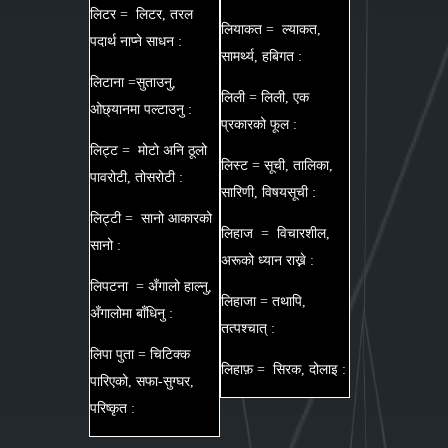
लिटर = लिटर, तरल
लियाकत = ल्याकत,
पदार्थ नाप्ने साधन :
सामर्थ्य, हबिगत :
लिटाना =सुताउनु,
लिली = लिली, एक
ओछ्यानमा पल्टाउनु :
प्रकारको फूल :
लिट्ट = मोटो अनि ठूलो
लिस्ट = सूची, तालिका,
पावरोटी, तोसरोटी :
सारिणी, विषयसूची :
लिट्टी = सानो आकारको
लिहाज = विचारशील,
सानो :
अरूको ध्यान राख्ने :
लिपटना = अँगालो हाल्नु,
लिहाजा = तथापि,
अँगालोमा बाँधिनु :
तत्पश्चात् :
लिपा पुता = चिटिक्क
लिहाफ़ = सिरक, दोलाइ :
पारिएको, सफा-सुग्घर,
परिष्कृत :