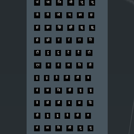
जं
जा
जि
जी
जु
जू
जे
जै
जो
ज्
ज्ञा
झ
झं
झा
झिं
झी
झु
झू
झे
झो
ट
टं
टा
टि
टी
टु
टू
टे
टै
टो
ट्र
ठ
ठं
ठा
ठि
ठी
ठु
ठू
ठे
ठो
ठौ
ड
डं
डा
डि
डी
डु
डू
डे
डो
डौ
ढ
ढा
ढि
ढी
ढु
ढू
ढे
ढो
त
तं
ता
ति
ती
तु
तू