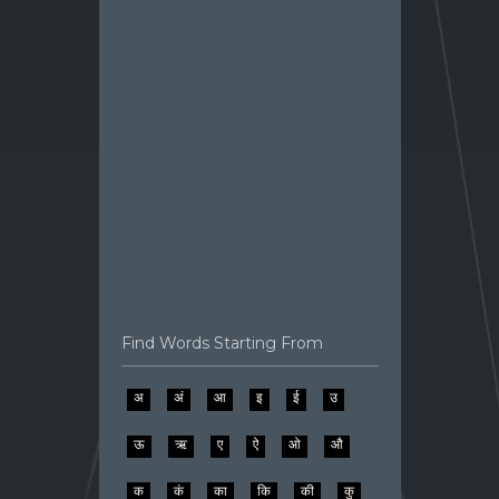
Find Words Starting From
अ
अं
आ
इ
ई
उ
ऊ
ऋ
ए
ऐ
ओ
औ
क
कं
का
कि
की
कु