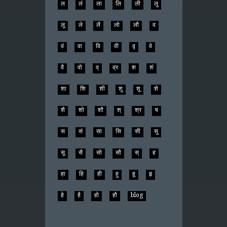
ल
लं
ला
लि
ली
लु
लू
ले
लै
लो
लौ
व
वं
वा
वि
वी
वृ
वे
वै
वो
व्
व्र
श
शं
शा
शि
शी
शु
शू
शे
शै
शो
शौ
श्
श्र
ष
स
सं
सा
सि
सी
सु
सू
सै
सो
सौ
स्
ह
हा
हि
ही
हु
हू
हृ
हे
है
हो
हौ
blog