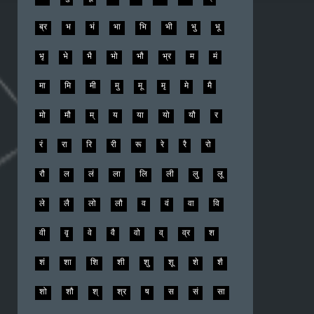
ब्र
भ
भं
भा
भि
भी
भु
भू
भृ
भे
भै
भो
भौ
भ्र
म
मं
मा
मि
मी
मु
मू
मृ
मे
मै
मो
मौ
म्
य
या
यो
यौ
र
रं
रा
रि
री
रू
रे
रै
रो
रौ
ल
लं
ला
लि
ली
लु
लू
ले
लै
लो
लौ
व
वं
वा
वि
वी
वृ
वे
वै
वो
व्
व्र
श
शं
शा
शि
शी
शु
शू
शे
शै
शो
शौ
श्
श्र
ष
स
सं
सा