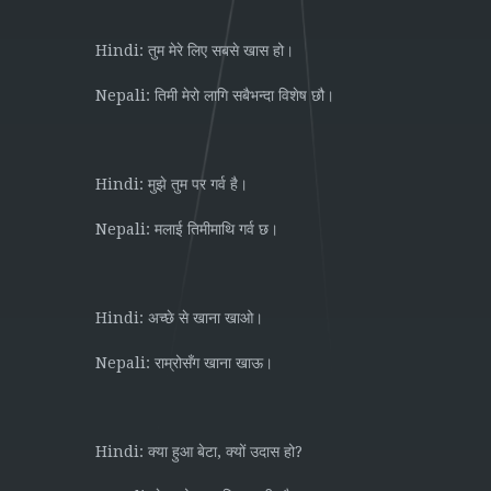
Hindi:
तुम
मेरे
लिए
सबसे
खास
हो।
Nepali:
तिमी
मेरो
लागि
सबैभन्दा
विशेष
छौ।
Hindi:
मुझे
तुम
पर
गर्व
है।
Nepali:
मलाई
तिमीमाथि
गर्व
छ।
Hindi:
अच्छे
से
खाना
खाओ।
Nepali:
राम्रोसँग
खाना
खाऊ।
Hindi:
,
?
क्या
हुआ
बेटा
क्यों
उदास
हो