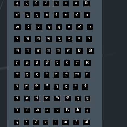
घू
घृ
घे
घो
च
चं
चा
चि
चीं
चु
चू
चे
चै
चो
चौ
छ
छा
छि
छी
छु
छू
छे
छो
ज
जं
जा
जि
जी
जु
जू
जे
जै
जो
ज्
ज्ञा
झ
झं
झा
झिं
झी
झु
झू
झे
झो
ट
टं
टा
टि
टी
टु
टू
टे
टै
टो
ट्र
ठ
ठं
ठा
ठि
ठी
ठु
ठू
ठे
ठो
ठौ
ड
डं
डा
डि
डी
डु
डू
डे
डो
डौ
ढ
ढा
ढि
ढी
ढु
ढू
ढे
ढो
त
तं
ता
ति
ती