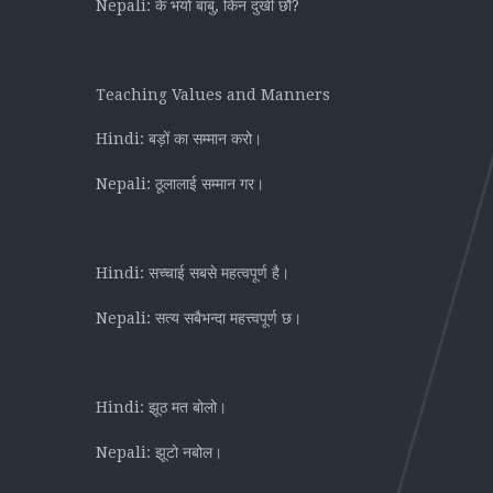
Nepali:
,
?
के
भयो
बाबु
किन
दुखी
छौ
Teaching Values and Manners
Hindi:
बड़ों
का
सम्मान
करो।
Nepali:
ठूलालाई
सम्मान
गर।
Hindi:
सच्चाई
सबसे
महत्वपूर्ण
है।
Nepali:
सत्य
सबैभन्दा
महत्त्वपूर्ण
छ।
Hindi:
झूठ
मत
बोलो।
Nepali:
झूटो
नबोल।