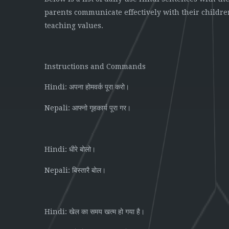
parents communicate effectively with their children
teaching values.
Instructions and Commands
Hindi:
अपना
होमवर्क
पूरा
करो।
Nepali:
आफ्नो
गृहकार्य
पूरा
गर।
Hindi:
धीरे
बोलो।
Nepali:
बिस्तारै
बोल।
Hindi:
खेल
का
समय
खत्म
हो
गया
है।