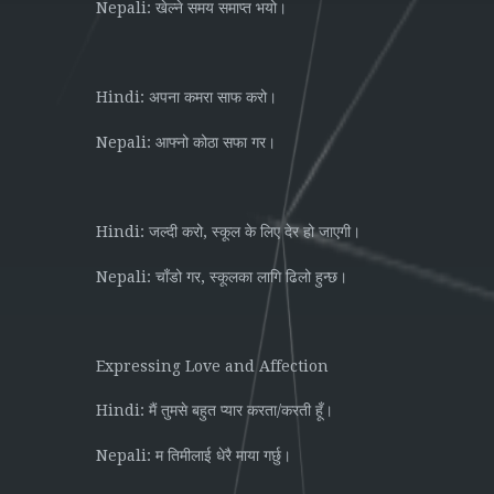
Nepali:
खेल्ने
समय
समाप्त
भयो।
Hindi:
अपना
कमरा
साफ
करो।
Nepali:
आफ्नो
कोठा
सफा
गर।
Hindi:
,
जल्दी
करो
स्कूल
के
लिए
देर
हो
जाएगी।
Nepali:
,
चाँडो
गर
स्कूलका
लागि
ढिलो
हुन्छ।
Expressing Love and Affection
Hindi:
/
मैं
तुमसे
बहुत
प्यार
करता
करती
हूँ।
Nepali:
म
तिमीलाई
धेरै
माया
गर्छु।