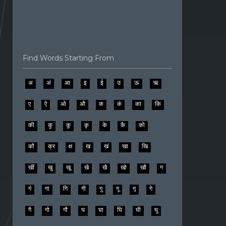
Find Words Starting From
अ
अं
आ
इ
ई
उ
ऊ
ऋ
ए
ऐ
ओ
औ
क
कं
का
कि
की
कु
कू
कृ
के
कै
को
कौ
क्र
क्ष
ख
खं
खा
खि
खीं
खु
खू
खे
खै
खो
खौ
ग
गं
गा
गि
गी
गु
गू
गृ
गे
गै
गो
गौ
घ
घा
घि
घी
घु