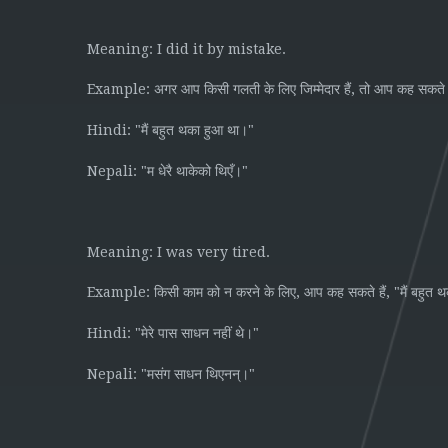
Meaning: I did it by mistake.
Example:
,
अगर
आप
किसी
गलती
के
लिए
जिम्मेदार
हैं
तो
आप
कह
सकते
Hindi: "
"
मैं
बहुत
थका
हुआ
था।
Nepali: "
"
म
धेरै
थाकेको
थिएँ।
Meaning: I was very tired.
Example:
,
, "
किसी
काम
को
न
करने
के
लिए
आप
कह
सकते
हैं
मैं
बहुत
थ
Hindi: "
"
मेरे
पास
साधन
नहीं
थे।
Nepali: "
"
मसंग
साधन
थिएनन्।