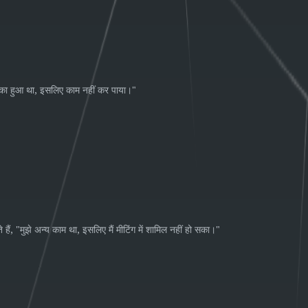
,
"
का
हुआ
था
इसलिए
काम
नहीं
कर
पाया।
, "
,
"
े
हैं
मुझे
अन्य
काम
था
इसलिए
मैं
मीटिंग
में
शामिल
नहीं
हो
सका।