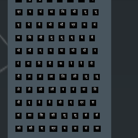
ब्र
भ
भं
भा
भि
भी
भु
भू
भृ
भे
भै
भो
भौ
भ्र
म
मं
मा
मि
मी
मु
मू
मृ
मे
मै
मो
मौ
म्
य
या
यो
यौ
र
रं
रा
रि
री
रू
रे
रै
रो
रौ
ल
लं
ला
लि
ली
लु
लू
ले
लै
लो
लौ
व
वं
वा
वि
वी
वृ
वे
वै
वो
व्
व्र
श
शं
शा
शि
शी
शु
शू
शे
शै
शो
शौ
श्
श्र
ष
स
सं
सा