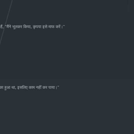
, "
,
"
हैं
मैंने
भूलकर
किया
कृपया
इसे
माफ
करें।
,
"
का
हुआ
था
इसलिए
काम
नहीं
कर
पाया।