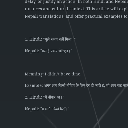
delay, or justify an action. In both Hindi and Nepa
nuances and cultural context. This article will exp
Nepali translations, and offer practical examples t
1. Hindi: "
"
मुझे
समय
नहीं
मिला।
Nepali: "
"
मलाई
समय
भेटिएन।
Meaning: I didn’t have time.
Example:
,
अगर
आप
किसी
मीटिंग
के
लिए
देर
हो
जाते
हैं
तो
आप
कह
सक
2. Hindi: "
"
मैं
बीमार
था।
Nepali: "
"
म
मर्नो
गरेको
थिएँ।