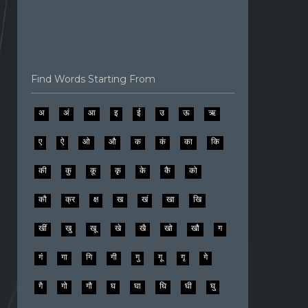
Find Words Starting From
अ
अं
आ
इ
ई
उ
ऊ
ऋ
ए
ऐ
ओ
औ
क
कं
का
कि
की
कु
कू
कृ
के
कै
को
कौ
क्र
क्ष
ख
खं
खा
खि
खीं
खु
खू
खे
खै
खो
खौ
ग
गं
गा
गि
गी
गु
गू
गृ
गे
गै
गो
गौ
घ
घा
घि
घी
घु