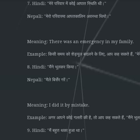
7. Hindi: "
"
मेरे
परिवार
में
कोई
आपात
स्थिति
थी।
Nepali: "
"
मेरो
परिवारमा
आपतकालिन
अवस्था
थियो।
Meaning: There was an emergency in my family.
Example:
,
, "
किसी
समय
को
शेड्यूल
बदलने
के
लिए
आप
कह
सकते
हैं
मेर
8. Hindi: "
"
मैंने
भूलकर
किया।
Nepali: "
"
मैले
बिर्सेर
गरें।
Meaning: I did it by mistake.
Example:
,
, "
अगर
आपने
कोई
गलती
की
है
तो
आप
कह
सकते
हैं
मैंने
भू
9. Hindi: "
"
मैं
बहुत
थका
हुआ
था।