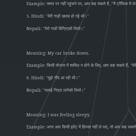
Example:
,
, "
समय
पर
नहीं
पहुंचने
पर
आप
कह
सकते
हैं
मैं
ट्रैफिक
में
फ
5. Hindi: "
"
मेरी
गाड़ी
खराब
हो
गई
थी।
Nepali: "
"
मेरो
गाडी
बिग्रिएको
थियो।
Meaning: My car broke down.
Example:
,
, "
किसी
योजना
में
शामिल
न
होने
के
लिए
आप
कह
सकते
हैं
मेर
6. Hindi: "
"
मुझे
नींद
आ
रही
थी।
Nepali: "
"
मलाई
निद्रा
लागेको
थियो।
Meaning: I was feeling sleepy.
Example:
,
अगर
आप
किसी
इवेंट
में
हिस्सा
नहीं
ले
पाए
तो
आप
कह
सकते