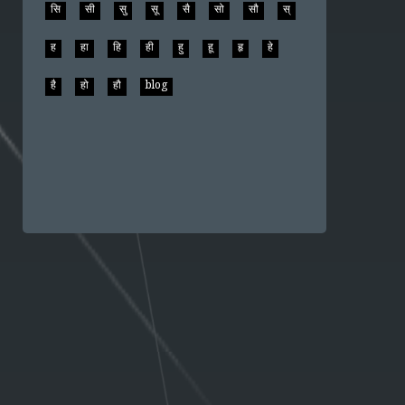
सि
सी
सु
सू
सै
सो
सौ
स्
ह
हा
हि
ही
हु
हू
हृ
हे
है
हो
हौ
blog