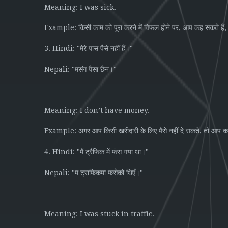
Meaning: I was sick.
Example:
,
,
किसी
काम
को
पूरा
करने
में
विफल
होने
पर
आप
कह
सकते
हैं
3. Hindi: "
"
मेरे
पास
पैसे
नहीं
हैं।
Nepali: "
"
मसंग
पैसा
छैन।
Meaning: I don’t have money.
Example:
,
अगर
आप
किसी
खरीदारी
के
लिए
पैसे
नहीं
दे
सकते
तो
आप
क
4. Hindi: "
"
मैं
ट्रैफिक
में
फंस
गया
था।
Nepali: "
"
म
ट्राफिकमा
फसेको
थिएँ।
Meaning: I was stuck in traffic.