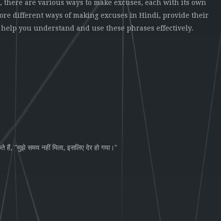
li, there are various ways to make excuses, each with its own
lore different ways of making excuses in Hindi, provide their
o help you understand and use these phrases effectively.
, "
,
"
ते
हैं
मुझे
समय
नहीं
मिला
इसलिए
देर
हो
गया।