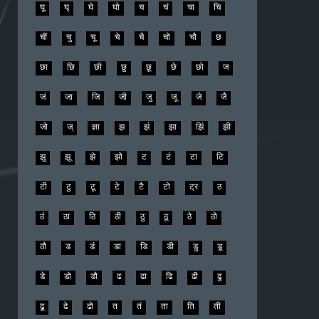
घू
घृ
घे
घो
च
चं
चा
चि
चीं
चु
चू
चे
चै
चो
चौ
छ
छा
छि
छी
छु
छू
छे
छो
ज
जं
जा
जि
जी
जु
जू
जे
जै
जो
ज्
ज्ञा
झ
झं
झा
झिं
झी
झु
झू
झे
झो
ट
टं
टा
टि
टी
टु
टू
टे
टै
टो
ट्र
ठ
ठं
ठा
ठि
ठी
ठु
ठू
ठे
ठो
ठौ
ड
डं
डा
डि
डी
डु
डू
डे
डो
डौ
ढ
ढा
ढि
ढी
ढु
ढू
ढे
ढो
त
तं
ता
ति
ती