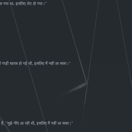
,
"
ंस
गया
था
इसलिए
लेट
हो
गया।
,
"
ी
गाड़ी
खराब
हो
गई
थी
इसलिए
मैं
नहीं
आ
सका।
, "
,
"
हैं
मुझे
नींद
आ
रही
थी
इसलिए
मैं
नहीं
आ
सका।