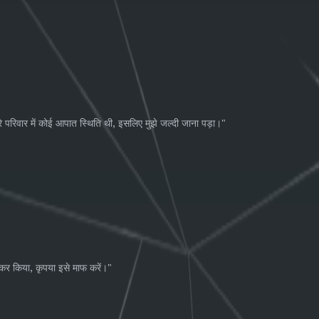
,
"
े
परिवार
में
कोई
आपात
स्थिति
थी
इसलिए
मुझे
जल्दी
जाना
पड़ा।
,
"
लकर
किया
कृपया
इसे
माफ
करें।