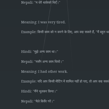
Nepali: "
"
म
धेरै
थाकेको
थिएँ।
Meaning: I was very tired.
Example:
,
, "
किसी
काम
को
न
करने
के
लिए
आप
कह
सकते
हैं
मैं
बहुत
थ
Hindi: "
"
मुझे
अन्य
काम
था।
Nepali: "
"
मसँग
अन्य
काम
थियो।
Meaning: I had other work.
Example:
,
यदि
आप
किसी
मीटिंग
में
शामिल
नहीं
हो
पाए
तो
आप
कह
सकत
Hindi: "
"
मैंने
भूलकर
किया।
Nepali: "
"
मैले
बिर्सेर
गरें।